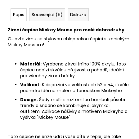
Popis
Související (6)
Diskuze
Zimní čepice Mickey Mouse pro malé dobrodruhy
Oslavte zimu se stylovou chlapeckou čepicí s ikonickým
Mickey Mousem!
Materiál:
Vyrobena z kvalitního 100% akrylu, tato
čepice nabízí skvělou hřejivost a pohodlí, ideální
pro všechny zimní hrátky
Velikost:
K dispozici ve velikostech 52 a 54, skvěle
padne každému malému fanouškovi Mickeyho
Design:
Šedý melír s roztomilou bambulí působí
trendy a snadno se kombinuje s jakýmkoli
outfitem. Aplikace nášivky s motivem Mickeyho a
výšivka "Mickey Mouse"
Tato čepice nejenže udrží vaše dítě v teple, ale také