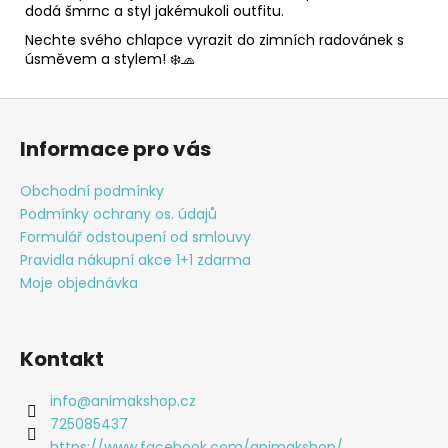
dodá šmrnc a styl jakémukoli outfitu.
Nechte svého chlapce vyrazit do zimních radovánek s
úsměvem a stylem! ❄️🧢
Z
á
Informace pro vás
p
a
Obchodní podmínky
t
Podmínky ochrany os. údajů
í
Formulář odstoupení od smlouvy
Pravidla nákupní akce 1+1 zdarma
Moje objednávka
Kontakt
info
@
animakshop.cz
725085437
https://www.facebook.com/animakshop/