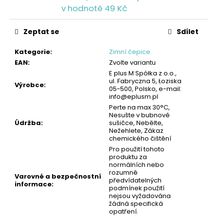
č
v hodnotě 49 Kč
u
j
Zeptat se
Sdílet
e
m
Kategorie
:
Zimní čepice
e
EAN
:
Zvolte variantu
E plus M Spółka z o.o.,
ul. Fabryczna 5, Łoziska
PÁNSKÉ
Výrobce
:
05-500, Polsko, e-mail:
PONOŽKY,
info@eplusm.pl
3PACK
Perte na max 30°C,
-
Nesušte v bubnové
ČERNÁ/
Údržba
:
sušičce, Nebělte,
ŠEDÁ/MODRÁ
Nežehlete, Zákaz
|
chemického čištění
UMBRO
Pro použití tohoto
109
produktu za
Kč
normálních nebo
rozumně
Varovné a bezpečnostní
předvídatelných
informace
:
podmínek použití
nejsou vyžadována
žádná specifická
opatření.