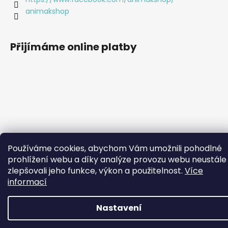
animakshop
Přijímáme online platby
Používáme cookies, abychom Vám umožnili pohodlné
Vytvořil Shoptet
prohlížení webu a díky analýze provozu webu neustále
zlepšovali jeho funkce, výkon a použitelnost.
Více
Copyright 2026
Animákshop
. Všechna práva vyhrazena.
informací
Upravit nastavení cookies
Nastavení