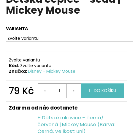
je
a
Mickey Mouse
0,0
z
j
5
í
hvězdiček.
VARIANTA
t
?
Zvolte variantu
Kód:
Zvolte variantu
HLEDAT
Značka:
Disney - Mickey Mouse
79 Kč
DO KOŠÍKU
D
Měrná
o
cena:
p
Zdarma od nás dostanete
o
+ Dětské rukavice - černá/
r
červená | Mickey Mouse (Barva:
u
Černá, Velikost: uni)