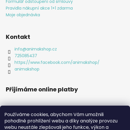
č
í
Formulář odstoupení od smlouvy
p
u
Pravidla nákupní akce 1+1 zdarma
r
j
Moje objednávka
v
e
k
m
y
e
v
Kontakt
ý
p
info
@
animakshop.cz
PÁNSKÝ
i
SPODNÍ
725085437
NÁTĚLNÍK
s
https://www.facebook.com/animakshop/
-
u
animakshop
BÍLÁ
|
GIANVAGLIA®
99
Přijímáme online platby
Kč
Používáme cookies, abychom Vám umožnili
pohodlné prohlížení webu a díky analýze provozu
webu neustále zlepšovali jeho funkce, výkon a