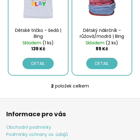
s
d
a
p
u
j
r
k
í
o
t
Dětské tričko - šedá |
Dětský nákrčník -
t
d
ů
Bing
růžová/modrá | Bing
?
u
Skladem
(1 ks)
Skladem
(2 ks)
139 Kč
89 Kč
k
t
DETAIL
DETAIL
ů
HLEDAT
2
položek celkem
O
v
D
Z
l
o
á
á
p
Informace pro vás
d
p
o
a
a
r
Obchodní podmínky
c
t
u
Podmínky ochrany os. údajů
í