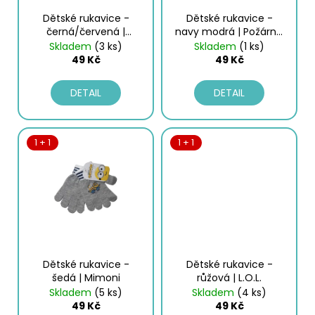
č
o
u
Dětské rukavice -
Dětské rukavice -
d
j
černá/červená |
navy modrá | Požárník
Mickey Mouse
Sam
e
u
Skladem
(3 ks)
Skladem
(1 ks)
49 Kč
49 Kč
m
k
e
t
DETAIL
DETAIL
ů
PÁNSKÉ
PONOŽKY,
1 + 1
1 + 1
3PACK
-
ČERNÁ/
ŠEDÁ/MODRÁ
|
UMBRO
109
Kč
Dětské rukavice -
Dětské rukavice -
šedá | Mimoni
růžová | L.O.L.
Skladem
(5 ks)
Skladem
(4 ks)
49 Kč
49 Kč