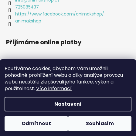
info
@
animakshop.cz
i
725085437
s
https://www.facebook.com/animakshop/
u
animakshop
Přijímáme online platby
Používáme cookies, abychom Vám umožnili
pohodlné prohlížení webu a díky analýze provozu
webu neustále zlepšovali jeho funkce, výkon a
použitelnost.
Více informací
Nastavení
Vytvořil Shoptet
Copyright 2026
Animákshop
. Všechna práva vyhrazena.
Odmítnout
Souhlasím
Upravit nastavení cookies