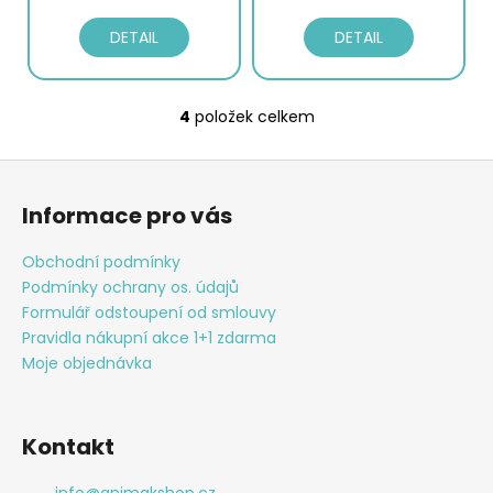
DETAIL
DETAIL
4
položek celkem
O
v
Z
l
á
á
Informace pro vás
d
p
a
a
Obchodní podmínky
c
t
Podmínky ochrany os. údajů
í
í
Formulář odstoupení od smlouvy
p
Pravidla nákupní akce 1+1 zdarma
r
Moje objednávka
v
k
y
v
Kontakt
ý
p