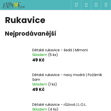
K
Přejít
Hledat
Náku
M
Přihlášen
na
o
obsah
Zpět
Zpět
košík
š
Rukavice
í
C
k
Nejprodávanější
o
p
o
Dětské rukavice - šedá | Mimoni
t
Skladem
(5 ks)
ř
49 Kč
e
b
Dětské rukavice - navy modrá | Požárník
u
Sam
j
Skladem
(1 ks)
49 Kč
e
t
e
Dětské rukavice - růžová | L.O.L.
n
Skladem
(4 ks)