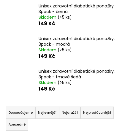
a
Unisex zdravotní diabetické ponožky,
3pack - černá
j
Skladem
(>5 ks)
í
149 Kč
t
?
Unisex zdravotní diabetické ponožky,
3pack - modrá
Skladem
(>5 ks)
149 Kč
HLEDAT
Unisex zdravotní diabetické ponožky,
3pack - tmavě šedá
Skladem
(>5 ks)
149 Kč
D
o
Ř
p
a
o
Doporučujeme
Nejlevnější
Nejdražší
Nejprodávanější
z
r
Abecedně
u
e