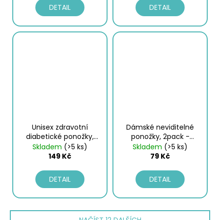
DETAIL
DETAIL
Unisex zdravotní
Dámské neviditelné
diabetické ponožky,
ponožky, 2pack -
3pack - modrá
černá | Lotto
Skladem
(>5 ks)
Skladem
(>5 ks)
149 Kč
79 Kč
DETAIL
DETAIL