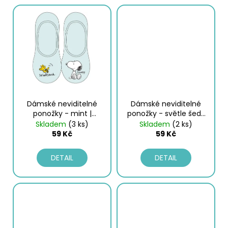
Dámské neviditelné
Dámské neviditelné
ponožky - mint |
ponožky - světle šedý
Snoopy
melír | Snoopy
Skladem
(3 ks)
Skladem
(2 ks)
59 Kč
59 Kč
DETAIL
DETAIL