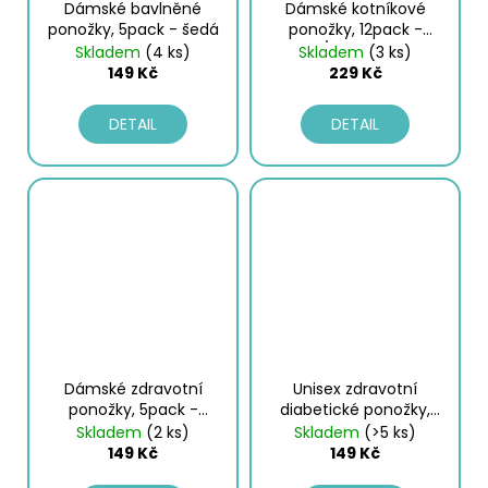
Dámské bavlněné
Dámské kotníkové
ponožky, 5pack - šedá
ponožky, 12pack -
bílá/šedý melír |
Skladem
(4 ks)
Skladem
(3 ks)
BENYSON®
149 Kč
229 Kč
DETAIL
DETAIL
Dámské zdravotní
Unisex zdravotní
ponožky, 5pack -
diabetické ponožky,
modrá
3pack - černá
Skladem
(2 ks)
Skladem
(>5 ks)
149 Kč
149 Kč