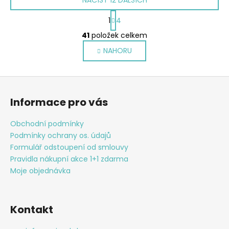
NAČÍST 12 DALŠÍCH
S
1
4
t
O
r
41
položek celkem
v
á
NAHORU
l
n
k
á
o
d
Z
v
a
á
á
c
Informace pro vás
n
p
í
í
p
a
Obchodní podmínky
r
t
Podmínky ochrany os. údajů
v
í
Formulář odstoupení od smlouvy
k
Pravidla nákupní akce 1+1 zdarma
y
Moje objednávka
v
ý
p
Kontakt
i
s