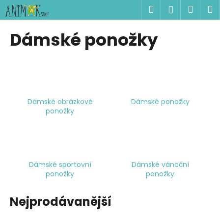
K
Přejít
Hledat
Náku
M
Přihlášen
na
o
obsah
Zpět
Zpět
košík
š
Dámské ponožky
í
C
k
o
p
o
Dámské obrázkové
Dámské ponožky
t
ponožky
ř
e
b
u
Dámské sportovní
Dámské vánoční
j
ponožky
ponožky
e
t
Nejprodávanější
e
n