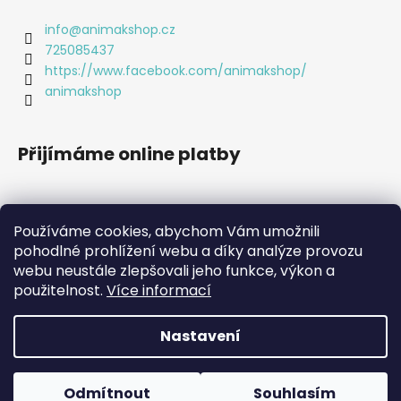
a
info
@
animakshop.cz
j
725085437
í
https://www.facebook.com/animakshop/
t
animakshop
?
Přijímáme online platby
HLEDAT
Používáme cookies, abychom Vám umožnili
pohodlné prohlížení webu a díky analýze provozu
webu neustále zlepšovali jeho funkce, výkon a
D
použitelnost.
Více informací
o
p
Nastavení
o
Vytvořil Shoptet
r
Copyright 2026
Animákshop
. Všechna práva vyhrazena.
u
Odmítnout
Souhlasím
Upravit nastavení cookies