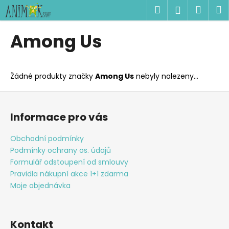
K
Přejít
Hledat
Náku
M
Přihlášen
na
o
obsah
Zpět
Zpět
košík
š
Among Us
í
C
k
o
Žádné produkty značky
Among Us
nebyly nalezeny...
p
o
Z
t
á
Informace pro vás
ř
p
e
a
Obchodní podmínky
b
t
Podmínky ochrany os. údajů
u
í
Formulář odstoupení od smlouvy
j
Pravidla nákupní akce 1+1 zdarma
Moje objednávka
e
t
e
Kontakt
n