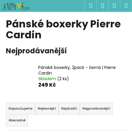
K
Přejít
Hledat
Náku
M
Přihlášen
na
o
obsah
Zpět
Zpět
košík
š
Pánské boxerky Pierre
í
C
Cardin
k
o
p
Nejprodávanější
o
t
Pánské boxerky, 2pack - černá | Pierre
ř
Cardin
e
Skladem
(2 ks)
b
249 Kč
u
j
Ř
e
a
Doporučujeme
Nejlevnější
Nejdražší
Nejprodávanější
t
z
Abecedně
e
e
n