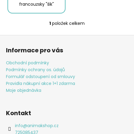
č
francouzsky "šik"
u
j
e
1
položek celkem
O
m
v
e
Z
l
á
á
Informace pro vás
PÁNSKÉ
d
p
BOXERKY,
a
a
2PACK
Obchodní podmínky
c
-
t
Podmínky ochrany os. údajů
ČERNÁ
í
í
|
Formulář odstoupení od smlouvy
p
PIERRE
Pravidla nákupní akce 1+1 zdarma
r
CARDIN
Moje objednávka
v
249
k
Kč
y
v
Kontakt
ý
p
info
@
animakshop.cz
i
725085437