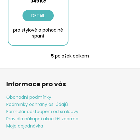
349 Kč
DETAIL
pro stylové a pohodlné
spaní
5
položek celkem
O
v
Z
l
á
á
Informace pro vás
d
p
a
a
Obchodní podmínky
c
t
Podmínky ochrany os. údajů
í
í
Formulář odstoupení od smlouvy
p
Pravidla nákupní akce 1+1 zdarma
r
Moje objednávka
v
k