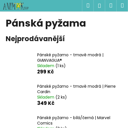
K
Přejít
Hledat
Náku
M
Přihlášen
na
o
obsah
Zpět
Zpět
košík
š
Pánská pyžama
í
C
k
Nejprodávanější
o
p
o
Pánské pyžamo - tmavě modrá |
t
GIANVAGLIA®
Skladem
(1 ks)
ř
299 Kč
e
b
Pánské pyžamo - tmavě modrá | Pierre
u
Cardin
j
Skladem
(2 ks)
349 Kč
e
t
Pánské pyžamo - bílá/černá | Marvel
e
Comics
n