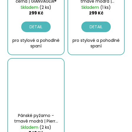
černá | GIANVAGLIA®
tmavě modrá |
GIANVAGLIA®
Skladem
(2 ks)
Skladem
(1 ks)
299 Kč
299 Kč
DETAIL
DETAIL
pro stylové a pohodlné
pro stylové a pohodlné
spaní
spaní
Pánské pyžamo -
tmavě modrá | Pierre
Cardin
Skladem
(2 ks)