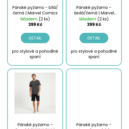
č
o
u
Pánské pyžamo - bílá/
Pánské pyžamo -
d
j
černá | Marvel Comics
šedá/černá | Marvel
Comics
e
u
Skladem
(2 ks)
Skladem
(2 ks)
399 Kč
399 Kč
m
k
e
t
DETAIL
DETAIL
ů
PÁNSKÉ
pro stylové a pohodlné
pro stylové a pohodlné
BOXERKY,
spaní
spaní
10PACK
-
ČERNÁ/BAREVNÉ
LOGO
|
GIANVAGLIA®
399
Kč
Pánské pyžamo -
Pánské pyžamo -