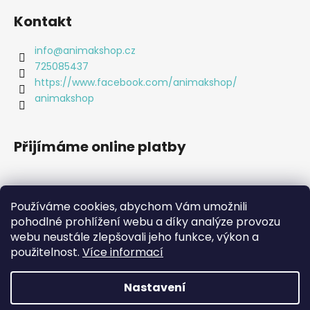
y
v
Kontakt
ý
p
info
@
animakshop.cz
i
725085437
s
https://www.facebook.com/animakshop/
u
animakshop
Přijímáme online platby
Používáme cookies, abychom Vám umožnili
pohodlné prohlížení webu a díky analýze provozu
webu neustále zlepšovali jeho funkce, výkon a
použitelnost.
Více informací
Nastavení
Vytvořil Shoptet