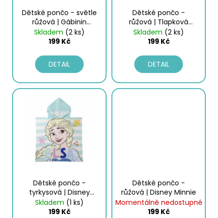
č
o
u
Dětské pončo - světle
Dětské pončo -
d
j
růžová | Gábinin
růžová | Tlapková
kouzelný domek
patrola
e
u
Skladem
(2 ks)
Skladem
(2 ks)
199 Kč
199 Kč
m
k
e
t
DETAIL
DETAIL
ů
PÁNSKÝ
SPODNÍ
NÁTĚLNÍK
-
ČERNÁ
|
GIANVAGLIA®
99
Kč
Dětské pončo -
Dětské pončo -
tyrkysová | Disney
růžová | Disney Minnie
Frozen
Skladem
(1 ks)
Momentálně nedostupné
199 Kč
199 Kč