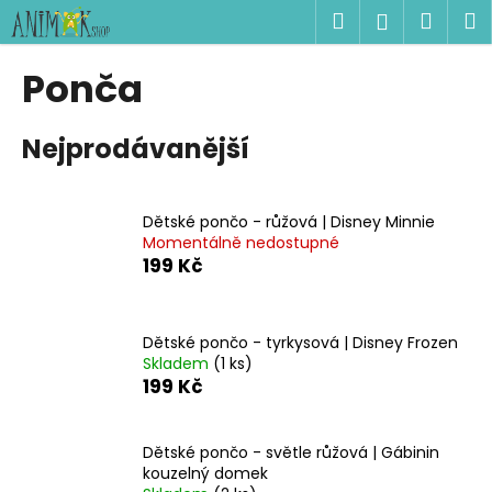
K
Přejít
Hledat
Náku
M
Přihlášen
na
o
obsah
Zpět
Zpět
košík
š
Ponča
í
C
k
Nejprodávanější
o
p
o
Dětské pončo - růžová | Disney Minnie
t
Momentálně nedostupné
ř
199 Kč
e
b
u
Dětské pončo - tyrkysová | Disney Frozen
Skladem
(1 ks)
j
199 Kč
e
t
Dětské pončo - světle růžová | Gábinin
e
kouzelný domek
n