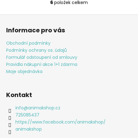
6
položek celkem
O
v
Z
l
á
á
Informace pro vás
d
p
a
a
Obchodní podmínky
c
t
Podmínky ochrany os. údajů
í
í
Formulář odstoupení od smlouvy
p
Pravidla nákupní akce 1+1 zdarma
r
Moje objednávka
v
k
y
v
Kontakt
ý
p
info
@
animakshop.cz
i
725085437
s
https://www.facebook.com/animakshop/
u
animakshop