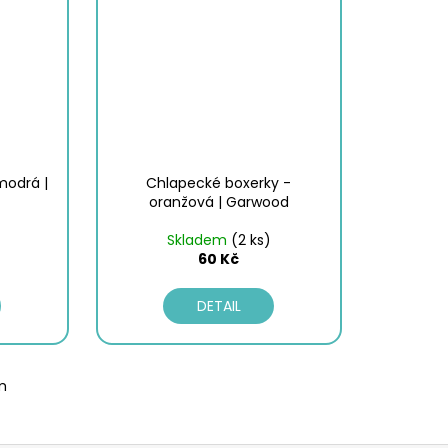
modrá |
Chlapecké boxerky -
oranžová | Garwood
Skladem
(2 ks)
60 Kč
DETAIL
m