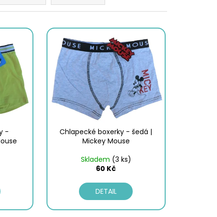
KA - MODRÁ | MIMONI
y -
Chlapecké boxerky - šedá |
Mouse
Mickey Mouse
Skladem
(3 ks)
60 Kč
DETAIL