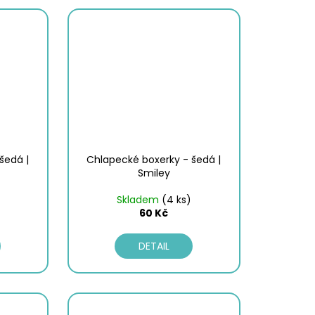
šedá |
Chlapecké boxerky - šedá |
Smiley
Skladem
(4 ks)
60 Kč
DETAIL