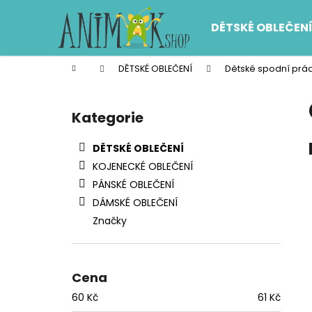
K
Přejít
na
o
DĚTSKÉ OBLEČEN
obsah
Zpět
Zpět
š
do
do
í
Domů
DĚTSKÉ OBLEČENÍ
Dětské spodní prá
k
obchodu
obchodu
P
o
Kategorie
Přeskočit
s
kategorie
t
DĚTSKÉ OBLEČENÍ
r
KOJENECKÉ OBLEČENÍ
a
PÁNSKÉ OBLEČENÍ
n
DÁMSKÉ OBLEČENÍ
n
Značky
í
p
a
Cena
n
60
Kč
61
Kč
e