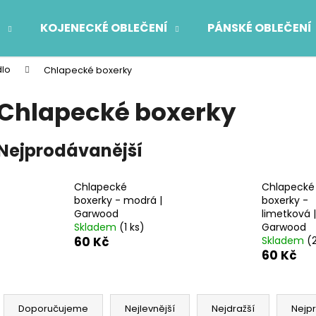
Í
KOJENECKÉ OBLEČENÍ
PÁNSKÉ OBLEČENÍ
dlo
Chlapecké boxerky
Co potřebujete najít?
Chlapecké boxerky
HLEDAT
Nejprodávanější
Chlapecké
Chlapecké
Doporučujeme
boxerky - modrá |
boxerky -
Garwood
limetková |
Skladem
(1 ks)
Garwood
60 Kč
Skladem
(
60 Kč
Ř
a
Doporučujeme
Nejlevnější
Nejdražší
Nejp