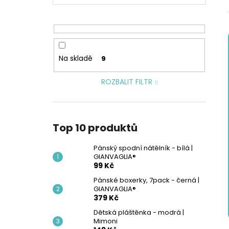
PÁNSKÝ SPODNÍ NÁTĚLNÍK - BÍLÁ |
l
GIANVAGLIA®
99 Kč
Na skladě
9
ROZBALIT FILTR
Top 10 produktů
Pánský spodní nátělník - bílá |
GIANVAGLIA®
99 Kč
Pánské boxerky, 7pack - černá |
GIANVAGLIA®
379 Kč
Dětská pláštěnka - modrá |
Mimoni