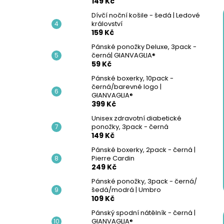
149 Kč
Dívčí noční košile - šedá | Ledové
království
159 Kč
Pánské ponožky Deluxe, 3pack -
černá| GIANVAGLIA®
59 Kč
Pánské boxerky, 10pack -
černá/barevné logo |
GIANVAGLIA®
399 Kč
Unisex zdravotní diabetické
ponožky, 3pack - černá
149 Kč
Pánské boxerky, 2pack - černá |
Pierre Cardin
249 Kč
Pánské ponožky, 3pack - černá/
šedá/modrá | Umbro
109 Kč
Pánský spodní nátělník - černá |
GIANVAGLIA®