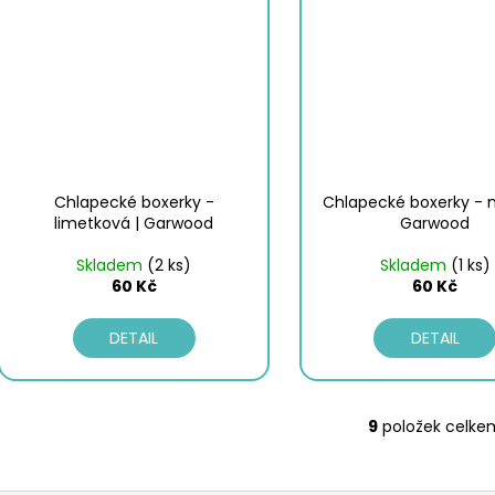
Chlapecké boxerky -
Chlapecké boxerky - 
limetková | Garwood
Garwood
Skladem
(2 ks)
Skladem
(1 ks)
60 Kč
60 Kč
DETAIL
DETAIL
9
položek celke
O
v
l