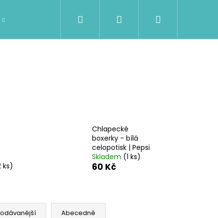
Hledat
Přihlášení
Nákupní
DÁMSKÉ OBLEČENÍ
Kontakty
Značky
košík
Chlapecké
boxerky - bílá
celopotisk | Pepsi
Skladem
(1 ks)
2 ks)
60 Kč
Následující
rodávanější
Abecedně