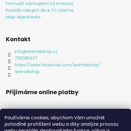
v
í
Formulář odstoupení od smlouvy
k
Pravidla nákupní akce 1+1 zdarma
y
Moje objednávka
v
ý
p
Kontakt
i
s
u
info
@
animakshop.cz
725085437
https://www.facebook.com/animakshop/
animakshop
Přijímáme online platby
Používáme cookies, abychom Vám umožnili
pohodlné prohlížení webu a díky analýze provozu
webu neustále zlepšovali jeho funkce, výkon a