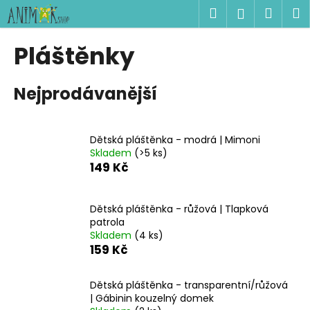
K
Přejít
Hledat
Náku
M
Přihlášen
na
o
obsah
Zpět
Zpět
košík
š
Pláštěnky
í
C
k
Nejprodávanější
o
p
o
Dětská pláštěnka - modrá | Mimoni
t
Skladem
(>5 ks)
ř
149 Kč
e
b
Dětská pláštěnka - růžová | Tlapková
u
patrola
j
Skladem
(4 ks)
159 Kč
e
t
Dětská pláštěnka - transparentní/růžová
e
| Gábinin kouzelný domek
n