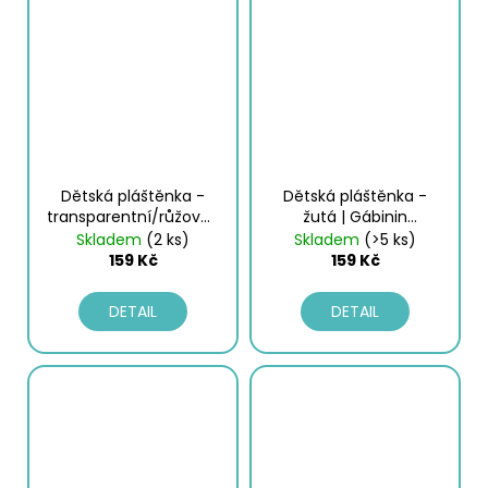
Dětská pláštěnka -
Dětská pláštěnka -
transparentní/růžová |
žutá | Gábinin
Gábinin kouzelný
kouzelný domek
Skladem
(2 ks)
Skladem
(>5 ks)
domek
159 Kč
159 Kč
DETAIL
DETAIL