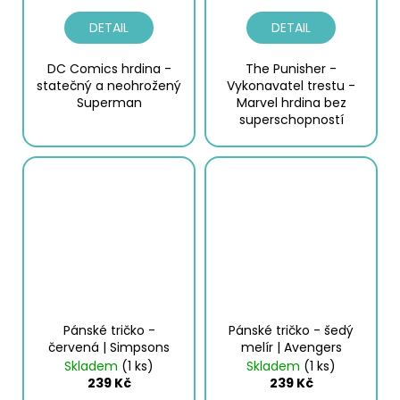
DETAIL
DETAIL
DC Comics hrdina -
The Punisher -
statečný a neohrožený
Vykonavatel trestu -
Superman
Marvel hrdina bez
superschopností
Pánské tričko -
Pánské tričko - šedý
červená | Simpsons
melír | Avengers
Skladem
(1 ks)
Skladem
(1 ks)
239 Kč
239 Kč