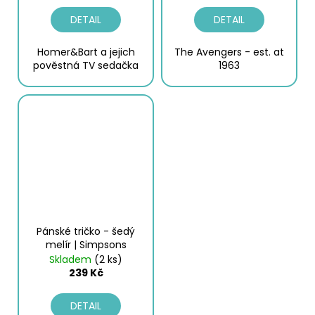
DETAIL
DETAIL
Homer&Bart a jejich
The Avengers - est. at
pověstná TV sedačka
1963
Pánské tričko - šedý
melír | Simpsons
Skladem
(2 ks)
239 Kč
DETAIL