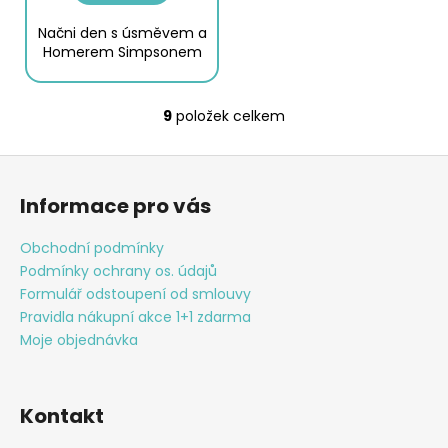
Načni den s úsměvem a
Homerem Simpsonem
9
položek celkem
O
v
Z
l
á
á
Informace pro vás
d
p
a
a
Obchodní podmínky
c
t
Podmínky ochrany os. údajů
í
í
Formulář odstoupení od smlouvy
p
Pravidla nákupní akce 1+1 zdarma
r
Moje objednávka
v
k
y
v
Kontakt
ý