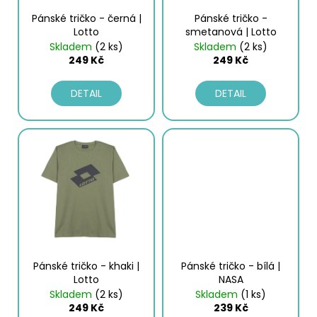
č
o
u
Pánské tričko - černá |
Pánské tričko -
d
j
Lotto
smetanová | Lotto
e
u
Skladem
(2 ks)
Skladem
(2 ks)
249 Kč
249 Kč
m
k
e
t
DETAIL
DETAIL
ů
PÁNSKÝ
SPODNÍ
NÁTĚLNÍK
-
BÍLÁ
|
GIANVAGLIA®
99
Kč
Pánské tričko - khaki |
Pánské tričko - bílá |
Lotto
NASA
Skladem
(2 ks)
Skladem
(1 ks)
249 Kč
239 Kč