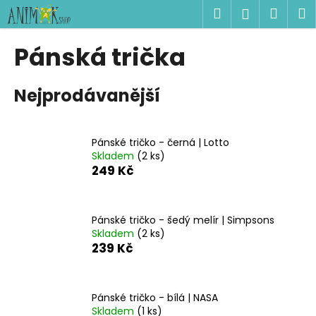
K
Přejít
Hledat
Náku
M
Přihlášen
na
o
obsah
Zpět
Zpět
košík
š
Pánská trička
í
C
k
Nejprodávanější
o
p
o
Pánské tričko - černá | Lotto
t
Skladem
(2 ks)
ř
249 Kč
e
b
u
Pánské tričko - šedý melír | Simpsons
Skladem
(2 ks)
j
239 Kč
e
t
e
Pánské tričko - bílá | NASA
n
Skladem
(1 ks)