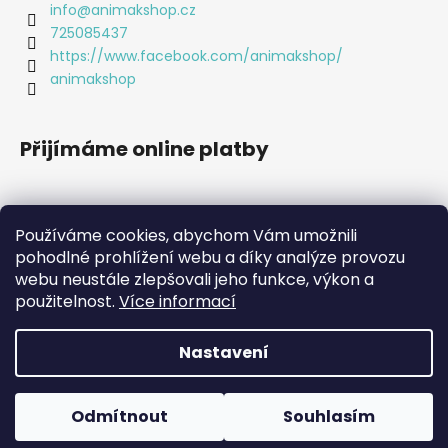
p
info
@
animakshop.cz
i
725085437
s
https://www.facebook.com/animakshop/
u
animakshop
Přijímáme online platby
Používáme cookies, abychom Vám umožnili
pohodlné prohlížení webu a díky analýze provozu
webu neustále zlepšovali jeho funkce, výkon a
použitelnost.
Více informací
Nastavení
Vytvořil Shoptet
Copyright 2026
Animákshop
. Všechna práva vyhrazena.
Odmítnout
Souhlasím
Upravit nastavení cookies