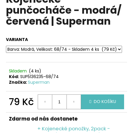
je
a
punčocháče - modrá/
0,0
z
j
červená | Superman
5
í
hvězdiček.
t
?
VARIANTA
HLEDAT
Skladem
(4 ks)
Kód:
SUP5136235-68/74
Značka:
Superman
D
79 Kč
o
DO KOŠÍKU
p
Měrná
o
cena:
Zdarma od nás dostanete
r
u
+ Kojenecké ponožky, 2pack -