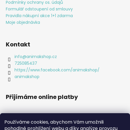
t
Podmínky ochrany os. údajů
í
Formulář odstoupení od smlouvy
Pravidla nákupní akce 1+1 zdarma
Moje objednávka
Kontakt
info
@
animakshop.cz
725085437
https://www.facebook.com/animakshop/
animakshop
Přijímáme online platby
Používáme cookies, abychom Vám umožnili
pohodlné prohlížení webu a díky analýze provozu