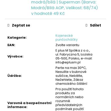
č
modrá/bílá | Superman (Barva:
u
Modrá/Bílá AOP, Velikost: 68/74)
j
v hodnotě 49 Kč
e
m
Zeptat se
Sdílet
e
Kojenecké
Kategorie
:
punčocháčky
DĚTSKÁ
EAN
:
Zvolte variantu
PLÁŠTĚNKA
E plus M Spółka z o.o.,
-
ul. Fabryczna 5, Łoziska
MODRÁ
Výrobce
:
05-500, Polsko, e-mail:
|
info@eplusm.pl
MIMONI
Perte na max 30°C,
149
Nesušte v bubnové
Kč
Údržba
:
sušičce, Nebělte,
Nežehlete, Zákaz
chemického čištění
Pro použití tohoto
produktu za
normálních nebo
rozumně
Varovné a bezpečnostní
předvídatelných
informace
:
podmínek použití