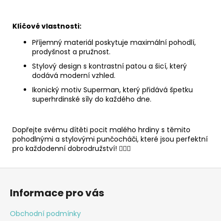
Klíčové vlastnosti:
Příjemný materiál poskytuje maximální pohodlí,
prodyšnost a pružnost.
Stylový design s kontrastní patou a šicí, který
dodává moderní vzhled.
Ikonický motiv Superman, který přidává špetku
superhrdinské síly do každého dne.
Dopřejte svému dítěti pocit malého hrdiny s těmito
pohodlnými a stylovými punčocháči, které jsou perfektní
pro každodenní dobrodružství! 🦸‍♂️✨
Z
á
Informace pro vás
p
a
Obchodní podmínky