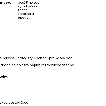
rmace
:
použití nejsou
vyžadována
žádná
specifická
opatření.
řinášejí hravý styl i pohodlí pro každý den.
zatímco celoplošný výplet roztomilého Stitche
telek.
ickou postavičkou