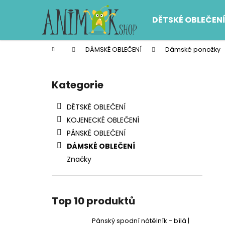
K
Přejít
na
o
DĚTSKÉ OBLEČEN
obsah
Zpět
Zpět
š
do
do
í
Domů
DÁMSKÉ OBLEČENÍ
Dámské ponožky
k
obchodu
obchodu
P
o
Kategorie
Přeskočit
s
kategorie
t
DĚTSKÉ OBLEČENÍ
r
KOJENECKÉ OBLEČENÍ
a
PÁNSKÉ OBLEČENÍ
n
DÁMSKÉ OBLEČENÍ
n
Značky
í
p
a
Top 10 produktů
n
e
Pánský spodní nátělník - bílá |