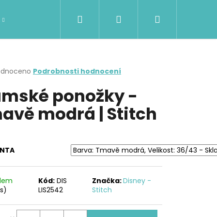
Hledat
Přihlášení
Nákupní
DÁMSKÉ OBLEČENÍ
Kontakty
Značky
košík
rné
odnoceno
Podrobnosti hodnocení
cení
mské ponožky -
ktu
avě modrá | Stitch
ček.
ANTA
adem
Kód:
DIS
Značka:
Disney -
Následující
ks)
LIS2542
Stitch