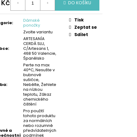
 Kč
KA - MODRÁ | MIMONI
DO KOŠÍKU
ná
:
Tisk
Dámské
gorie
:
ponožky
Zeptat se
Zvolte variantu
Sdílet
ARTESANÍA
CERDÁ SLU,
obce
:
C/Artesans 1,
468 50 Valencie,
Španělsko
Perte na max
40°C, Nesušte v
bubnové
sušičce,
žba
:
Nebělte, Žehlete
na nízkou
teplotu, Zákaz
chemického
čištění
Pro použití
tohoto produktu
za normálních
nebo rozumně
vné a
předvídatelných
ečnostní
podmínek