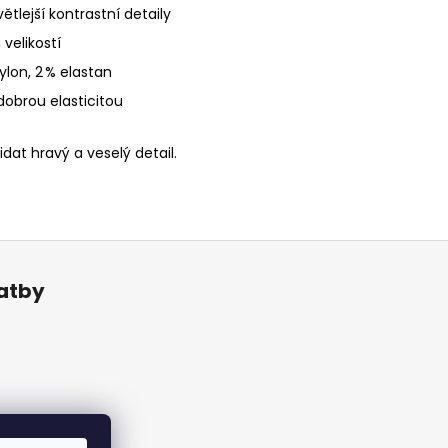
tlejší kontrastní detaily
velikostí
ylon, 2 % elastan
obrou elasticitou
idat hravý a veselý detail.
latby