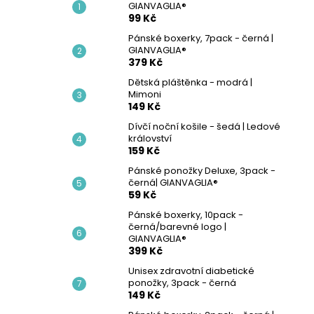
PÁNSKÝ SPODNÍ NÁTĚLNÍK - BÍLÁ |
GIANVAGLIA®
l
GIANVAGLIA®
99 Kč
99 Kč
Pánské boxerky, 7pack - černá |
GIANVAGLIA®
379 Kč
Dětská pláštěnka - modrá |
Mimoni
149 Kč
Dívčí noční košile - šedá | Ledové
království
159 Kč
Pánské ponožky Deluxe, 3pack -
černá| GIANVAGLIA®
59 Kč
Pánské boxerky, 10pack -
černá/barevné logo |
GIANVAGLIA®
399 Kč
Unisex zdravotní diabetické
ponožky, 3pack - černá
149 Kč