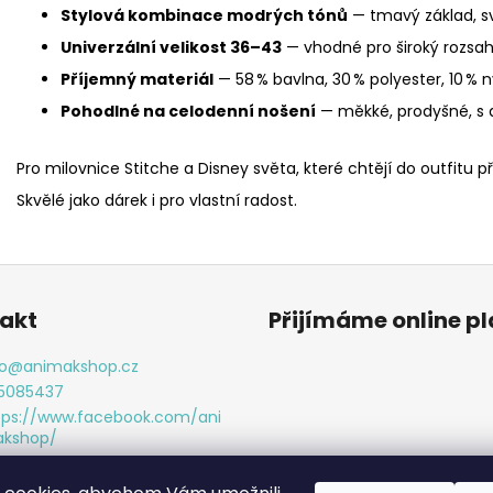
Stylová kombinace modrých tónů
— tmavý základ, svě
Univerzální velikost 36–43
— vhodné pro široký rozsah 
Příjemný materiál
— 58 % bavlna, 30 % polyester, 10 % n
Pohodlné na celodenní nošení
— měkké, prodyšné, s d
Pro milovnice Stitche a Disney světa, které chtějí do outfitu př
Skvělé jako dárek i pro vlastní radost.
akt
Přijímáme online p
o
@
animakshop.cz
5085437
tps://www.facebook.com/ani
kshop/
imakshop