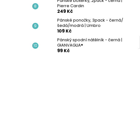
Pánské boxerky, 2pack - černá |
Pierre Cardin
249 Kč
Pánské ponožky, 3pack - černá/
šedá/modrá | Umbro
109 Kč
Pánský spodní nátělník - černá |
GIANVAGLIA®
99 Kč