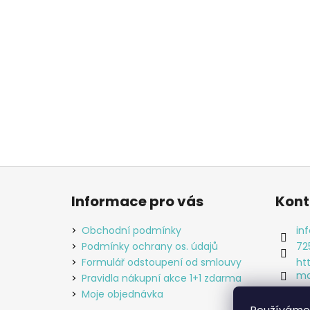
Z
á
Informace pro vás
Kont
p
a
Obchodní podmínky
inf
t
Podmínky ochrany os. údajů
72
í
Formulář odstoupení od smlouvy
ht
ma
Pravidla nákupní akce 1+1 zdarma
an
Moje objednávka