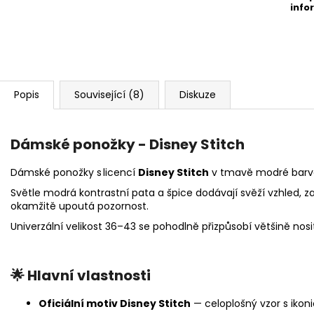
info
Popis
Související (8)
Diskuze
Dámské ponožky - Disney Stitch
Dámské ponožky s licencí
Disney Stitch
v tmavě modré barvě p
Světle modrá kontrastní pata a špice dodávají svěží vzhled, 
okamžitě upoutá pozornost.
Univerzální velikost 36–43 se pohodlně přizpůsobí většině nosi
🌟 Hlavní vlastnosti
Oficiální motiv Disney Stitch
— celoplošný vzor s ikon