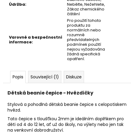
Údržba
:
Nebělte, Nežehlete,
Zákaz chemického
čištění
Pro použití tohoto
produktu za
normálních nebo
rozumně
Varovné a bezpečnostní
předvídatelných
informace
:
podmínek použití
nejsou vyžadována
žádná specifická
opatření.
Popis
Související (1)
Diskuze
Dětská beanie čepice - Hvězdičky
Stylová a pohodlná dětská beanie čepice s celopotiskem
hvězd.
Tato čepice s tloušťkou 2mm je ideálním doplňkem pro
děti od 4 do 12 let, ať už do školy, na výlety nebo jen tak
na venkovní dobrodružství.