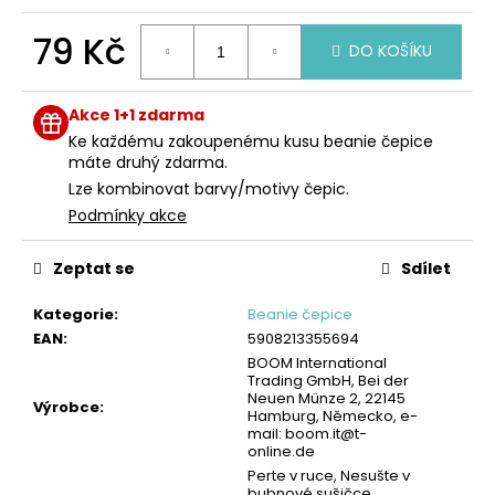
č
u
79 Kč
j
DO KOŠÍKU
e
Měrná
m
cena:
Akce 1+1 zdarma
e
Ke každému zakoupenému kusu beanie čepice
máte druhý zdarma.
PÁNSKÉ
Lze kombinovat barvy/motivy čepic.
BOXERKY,
Podmínky akce
2PACK
-
ČERNÁ
Zeptat se
Sdílet
|
PIERRE
Kategorie
:
Beanie čepice
CARDIN
EAN
:
5908213355694
249
BOOM International
Kč
Trading GmbH, Bei der
Neuen Münze 2, 22145
Výrobce
:
Hamburg, Německo, e-
mail: boom.it@t-
online.de
Perte v ruce, Nesušte v
bubnové sušičce,