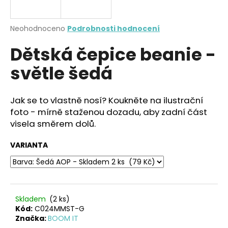
a
j
Průměrné
Neohodnoceno
Podrobnosti hodnocení
í
hodnocení
Dětská čepice beanie -
produktu
t
je
?
světle šedá
0,0
z
5
hvězdiček.
Jak se to vlastně nosí? Koukněte na ilustrační
foto - mírně staženou dozadu, aby zadní část
HLEDAT
visela směrem dolů.
VARIANTA
D
o
p
o
Skladem
(2 ks)
r
Kód:
C024MMST-G
u
Značka:
BOOM IT