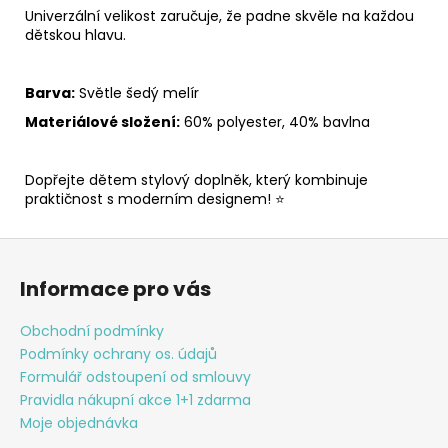
Univerzální velikost zaručuje, že padne skvěle na každou
dětskou hlavu.
Barva:
Světle šedý melír
Materiálové složení:
60% polyester, 40% bavlna
Dopřejte dětem stylový doplněk, který kombinuje
praktičnost s moderním designem! ⭐
Z
á
Informace pro vás
p
a
Obchodní podmínky
t
Podmínky ochrany os. údajů
í
Formulář odstoupení od smlouvy
Pravidla nákupní akce 1+1 zdarma
Moje objednávka