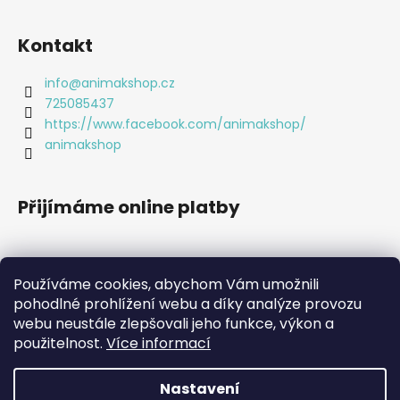
Kontakt
info
@
animakshop.cz
725085437
https://www.facebook.com/animakshop/
animakshop
Přijímáme online platby
Používáme cookies, abychom Vám umožnili
pohodlné prohlížení webu a díky analýze provozu
webu neustále zlepšovali jeho funkce, výkon a
použitelnost.
Více informací
Nastavení