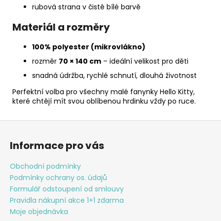
rubová strana v čistě bílé barvě
Materiál
a
rozměry
100% polyester (mikrovlákno)
rozměr
70 × 140 cm
– ideální velikost pro děti
snadná údržba, rychlé schnutí, dlouhá životnost
Perfektní volba pro všechny malé fanynky Hello Kitty,
které chtějí mít svou oblíbenou hrdinku vždy po ruce.
Z
á
Informace pro vás
p
a
Obchodní podmínky
t
Podmínky ochrany os. údajů
í
Formulář odstoupení od smlouvy
Pravidla nákupní akce 1+1 zdarma
Moje objednávka