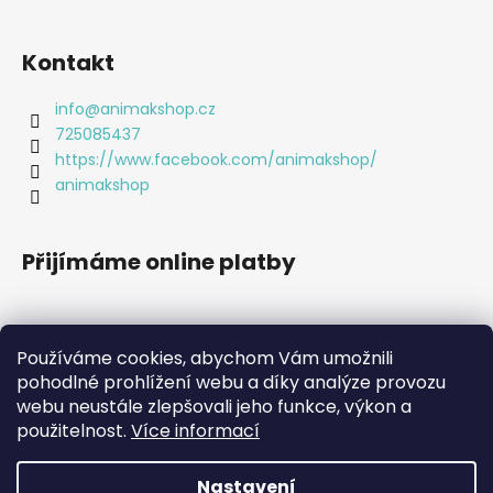
Kontakt
info
@
animakshop.cz
725085437
https://www.facebook.com/animakshop/
animakshop
Přijímáme online platby
Používáme cookies, abychom Vám umožnili
pohodlné prohlížení webu a díky analýze provozu
webu neustále zlepšovali jeho funkce, výkon a
použitelnost.
Více informací
Nastavení