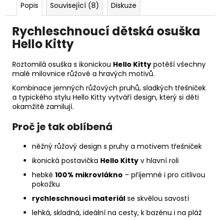
Popis
Související (8)
Diskuze
Rychleschnoucí
dětská
osuška
Hello
Kitty
Roztomilá osuška s ikonickou
Hello Kitty
potěší všechny
malé milovnice růžové a hravých motivů.
Kombinace jemných růžových pruhů, sladkých třešniček
a typického stylu Hello Kitty vytváří design, který si děti
okamžitě zamilují.
Proč
je
tak
oblíbená
něžný růžový design s pruhy a motivem třešniček
ikonická postavička
Hello Kitty
v hlavní roli
hebké
100% mikrovlákno
– příjemné i pro citlivou
pokožku
rychleschnoucí materiál
se skvělou savostí
lehká, skladná, ideální na cesty, k bazénu i na pláž