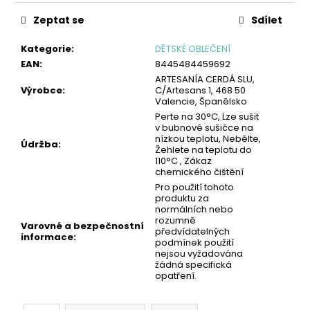
č
cena:
u
Zeptat se
Sdílet
j
e
Kategorie
:
DĚTSKÉ OBLEČENÍ
m
EAN
:
8445484459692
e
ARTESANÍA CERDÁ SLU,
Výrobce
:
C/Artesans 1, 468 50
Valencie, Španělsko
Perte na 30°C, Lze sušit
PÁNSKÝ
v bubnové sušičce na
SPODNÍ
nízkou teplotu, Nebělte,
NÁTĚLNÍK
Údržba
:
Žehlete na teplotu do
-
110°C , Zákaz
BÍLÁ
chemického čištění
|
Pro použití tohoto
GIANVAGLIA®
produktu za
99
normálních nebo
Kč
rozumně
Varovné a bezpečnostní
předvídatelných
informace
:
podmínek použití
nejsou vyžadována
žádná specifická
opatření.