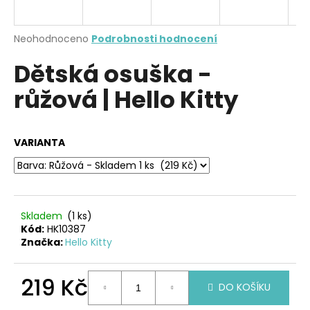
a
j
Průměrné
Neohodnoceno
Podrobnosti hodnocení
í
hodnocení
Dětská osuška -
produktu
t
je
?
růžová | Hello Kitty
0,0
z
5
hvězdiček.
VARIANTA
HLEDAT
Skladem
(1 ks)
D
Kód:
HK10387
o
Značka:
Hello Kitty
p
o
219 Kč
r
DO KOŠÍKU
u
Měrná