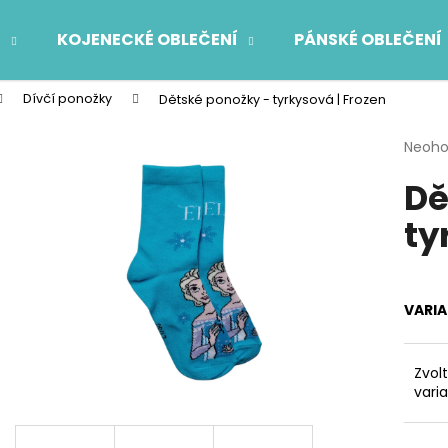
Í
KOJENECKÉ OBLEČENÍ
PÁNSKÉ OBLEČENÍ
Dívčí ponožky
Dětské ponožky - tyrkysová | Frozen
Co potřebujete najít?
Průmě
Neoh
hodno
Dě
produ
HLEDAT
je
ty
0,0
z
5
Doporučujeme
hvězdi
VARI
Zvol
vari