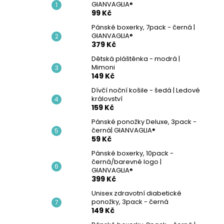
PÁNSKÝ SPODNÍ NÁTĚLNÍK - BÍLÁ |
GIANVAGLIA®
l
GIANVAGLIA®
99 Kč
99 Kč
Pánské boxerky, 7pack - černá |
GIANVAGLIA®
379 Kč
Dětská pláštěnka - modrá |
Mimoni
149 Kč
Dívčí noční košile - šedá | Ledové
království
159 Kč
Pánské ponožky Deluxe, 3pack -
černá| GIANVAGLIA®
59 Kč
Pánské boxerky, 10pack -
černá/barevné logo |
GIANVAGLIA®
399 Kč
Unisex zdravotní diabetické
ponožky, 3pack - černá
149 Kč