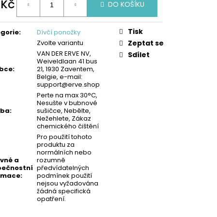
 Kč
KA - MODRÁ | MIMONI
DO KOŠÍKU
ná
:
Tisk
gorie
:
Dívčí ponožky
Zvolte variantu
Zeptat se
VAN DER ERVE NV,
Sdílet
Weiveldlaan 41 bus
obce
:
21, 1930 Zaventem,
Belgie, e-mail:
support@erve.shop
Perte na max 30°C,
Nesušte v bubnové
žba
:
sušičce, Nebělte,
Nežehlete, Zákaz
chemického čištění
Pro použití tohoto
produktu za
normálních nebo
vné a
rozumně
ečnostní
předvídatelných
rmace
:
podmínek použití
nejsou vyžadována
žádná specifická
opatření.