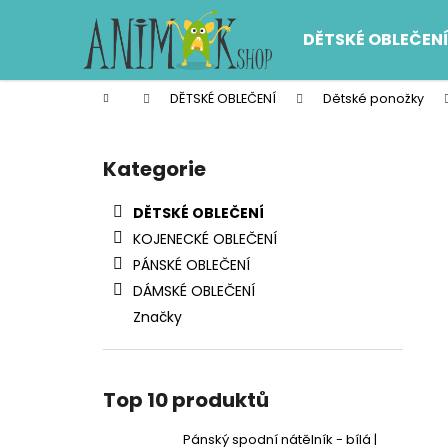
K
Přejít
na
o
DĚTSKÉ OBLEČEN
obsah
Zpět
Zpět
š
do
do
í
Domů
DĚTSKÉ OBLEČENÍ
Dětské ponožky
k
obchodu
obchodu
P
o
Kategorie
Přeskočit
s
kategorie
t
DĚTSKÉ OBLEČENÍ
r
KOJENECKÉ OBLEČENÍ
a
PÁNSKÉ OBLEČENÍ
n
DÁMSKÉ OBLEČENÍ
n
Značky
í
p
a
Top 10 produktů
n
e
Pánský spodní nátělník - bílá |