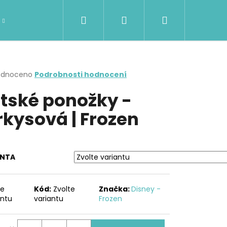
Hledat
Přihlášení
Nákupní
DÁMSKÉ OBLEČENÍ
Kontakty
Značky
košík
rné
odnoceno
Podrobnosti hodnocení
cení
tské ponožky -
ktu
rkysová | Frozen
ček.
ANTA
te
Kód:
Zvolte
Značka:
Disney -
Následující
antu
variantu
Frozen