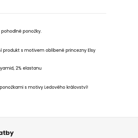
 a pohodlné ponožky.
lní produkt s motivem oblíbené princezny Elsy
olyamid, 2% elastanu
 ponožkami s motivy Ledového království!
latby