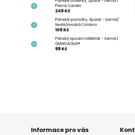
Pánské boxerky, 2pack - černá |
Pierre Cardin
249 Kč
Pánské ponožky, 3pack - černá/
šedá/modrá | Umbro
109 Kč
Pánský spodní nátělník - černá |
GIANVAGLIA®
99 Kč
Z
á
Informace pro vás
Kont
p