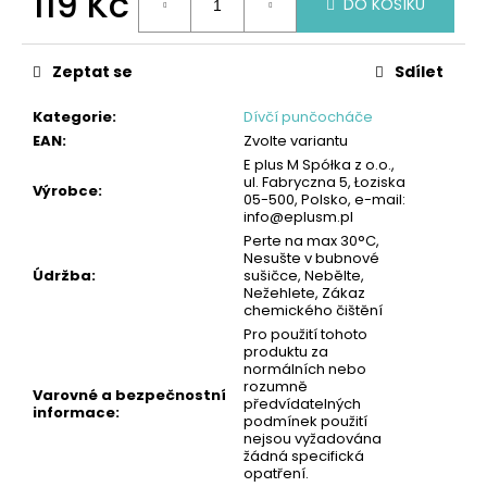
119 Kč
č
DO KOŠÍKU
u
Měrná
j
cena:
e
Zeptat se
Sdílet
m
Kategorie
:
Dívčí punčocháče
e
EAN
:
Zvolte variantu
E plus M Spółka z o.o.,
ul. Fabryczna 5, Łoziska
PÁNSKÝ
Výrobce
:
05-500, Polsko, e-mail:
SPODNÍ
info@eplusm.pl
NÁTĚLNÍK
-
Perte na max 30°C,
Nesušte v bubnové
ČERNÁ
Údržba
:
sušičce, Nebělte,
|
Nežehlete, Zákaz
GIANVAGLIA®
chemického čištění
99
Pro použití tohoto
Kč
produktu za
normálních nebo
rozumně
Varovné a bezpečnostní
předvídatelných
informace
:
podmínek použití
nejsou vyžadována
žádná specifická
opatření.