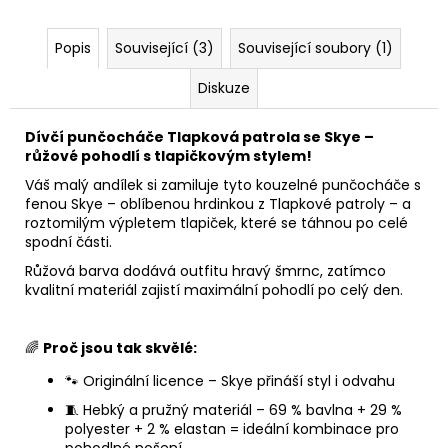
Popis
Související (3)
Související soubory (1)
Diskuze
Dívčí punčocháče Tlapková patrola se Skye –
růžové pohodlí s tlapičkovým stylem!
Váš malý andílek si zamiluje tyto kouzelné punčocháče s
fenou Skye – oblíbenou hrdinkou z Tlapkové patroly – a
roztomilým výpletem tlapiček, které se táhnou po celé
spodní části.
Růžová barva dodává outfitu hravý šmrnc, zatímco
kvalitní materiál zajistí maximální pohodlí po celý den.
🌈
Proč jsou tak skvělé:
🐾 Originální licence – Skye přináší styl i odvahu
🧵 Hebký a pružný materiál – 69 % bavlna + 29 %
polyester + 2 % elastan = ideální kombinace pro
pohodlné nošení