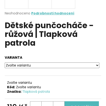
a
j
Průměrné
Neohodnoceno
Podrobnosti hodnocení
í
hodnocení
Dětské punčocháče -
produktu
t
je
?
růžová | Tlapková
0,0
z
patrola
5
hvězdiček.
HLEDAT
VARIANTA
D
o
Zvolte variantu
p
Kód:
Zvolte variantu
o
Značka:
Tlapková patrola
r
u