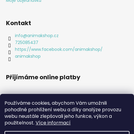
Moje objednávka
Kontakt
info
@
animakshop.cz
725085437
https://www.facebook.com/animakshop/
animakshop
Přijímáme online platby
Používáme cookies, abychom Vám umožnili
pohodlné prohlížení webu a díky analýze provozu
webu neustále zlepšovali jeho funkce, výkon a
použitelnost.
Více informací