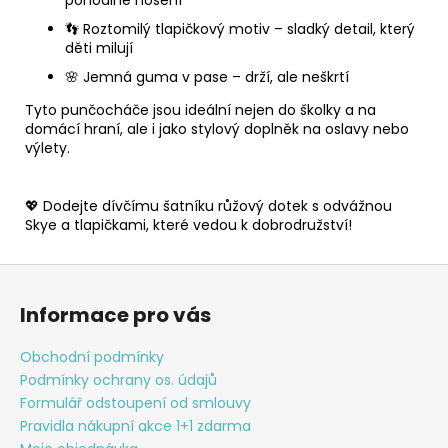
👣 Roztomilý tlapičkový motiv – sladký detail, který
děti milují
🌸 Jemná guma v pase – drží, ale neškrtí
Tyto punčocháče jsou ideální nejen do školky a na
domácí hraní, ale i jako stylový doplněk na oslavy nebo
výlety.
💖 Dodejte dívčímu šatníku růžový dotek s odvážnou
Skye a tlapičkami, které vedou k dobrodružství!
Z
á
Informace pro vás
p
a
Obchodní podmínky
t
Podmínky ochrany os. údajů
í
Formulář odstoupení od smlouvy
Pravidla nákupní akce 1+1 zdarma