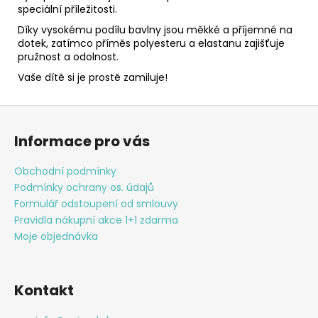
speciální příležitosti.
Díky vysokému podílu bavlny jsou měkké a příjemné na
dotek, zatímco příměs polyesteru a elastanu zajišťuje
pružnost a odolnost.
Vaše dítě si je prostě zamiluje!
Z
á
Informace pro vás
p
a
Obchodní podmínky
t
Podmínky ochrany os. údajů
í
Formulář odstoupení od smlouvy
Pravidla nákupní akce 1+1 zdarma
Moje objednávka
Kontakt