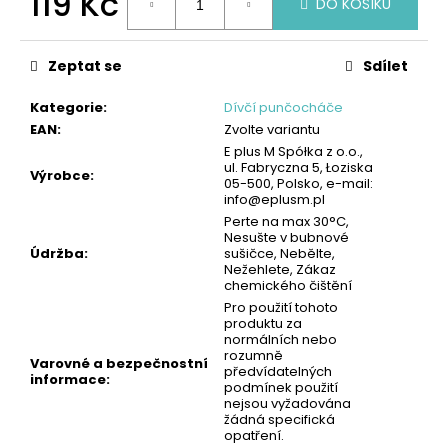
119 Kč
č
DO KOŠÍKU
u
Měrná
j
cena:
e
Zeptat se
Sdílet
m
Kategorie
:
Dívčí punčocháče
e
EAN
:
Zvolte variantu
E plus M Spółka z o.o.,
ul. Fabryczna 5, Łoziska
PÁNSKÉ
Výrobce
:
05-500, Polsko, e-mail:
BOXERKY,
info@eplusm.pl
2PACK
-
Perte na max 30°C,
Nesušte v bubnové
ČERNÁ
Údržba
:
sušičce, Nebělte,
|
Nežehlete, Zákaz
PIERRE
chemického čištění
CARDIN
Pro použití tohoto
249
produktu za
Kč
normálních nebo
rozumně
Varovné a bezpečnostní
předvídatelných
informace
:
podmínek použití
nejsou vyžadována
žádná specifická
opatření.