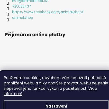
info
@
animakshop.cz
725085437
https://www.facebook.com/animakshop/
animakshop
Přijímáme online platby
Používáme cookies, abychom Vám umožnili pohodlné
prohlížení webu a díky analýze provozu webu neustále
Vytvořil Shoptet
zlepšovali jeho funkce, výkon a použitelnost.
Více
informací
Copyright 2026
Animákshop
. Všechna práva vyhrazena.
Upravit nastavení cookies
Nastavení