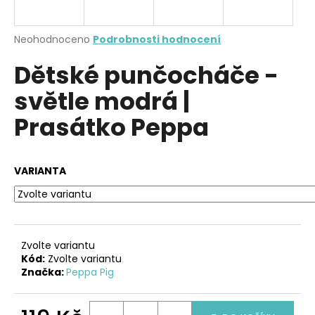
a
j
Průměrné
Neohodnoceno
Podrobnosti hodnocení
í
hodnocení
Dětské punčocháče -
produktu
t
je
?
světle modrá |
0,0
z
Prasátko Peppa
5
hvězdiček.
HLEDAT
VARIANTA
D
o
Zvolte variantu
p
Kód:
Zvolte variantu
o
Značka:
Peppa Pig
r
u