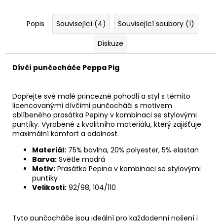
Popis
Související (4)
Související soubory (1)
Diskuze
Dívčí punčocháče Peppa Pig
Dopřejte své malé princezně pohodlí a styl s těmito
licencovanými dívčími punčocháči s motivem
oblíbeného prasátka Pepiny v kombinaci se stylovými
puntíky. Vyrobené z kvalitního materiálu, který zajišťuje
maximální komfort a odolnost.
Materiál:
75% bavlna, 20% polyester, 5% elastan
Barva:
Světle modrá
Motiv:
Prasátko Pepina v kombinaci se stylovými
puntíky
Velikosti:
92/98, 104/110
Tyto punčocháče jsou ideální pro každodenní nošení i