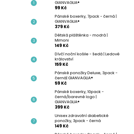
PÁNSKÝ SPODNÍ NÁTĚLNÍK - BÍLÁ |
GIANVAGLIA®
l
GIANVAGLIA®
99 Kč
99 Kč
Pánské boxerky, 7pack - černá |
GIANVAGLIA®
379 Kč
Dětská pláštěnka - modrá |
Mimoni
149 Kč
Dívčí noční košile - šedá | Ledové
království
159 Kč
Pánské ponožky Deluxe, 3pack -
černá| GIANVAGLIA®
59 Kč
Pánské boxerky, 10pack -
černá/barevné logo |
GIANVAGLIA®
399 Kč
Unisex zdravotní diabetické
ponožky, 3pack - černá
149 Kč