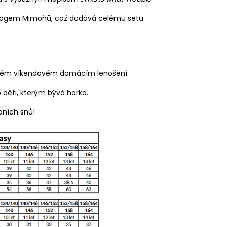
logem Mimoňů, což dodává celému setu
i líném víkendovém domácím lenošení.
 děti, kterým bývá horko.
oních snů!