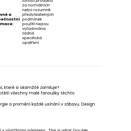
tohoto produktu
za normálních
nebo rozumně
vné a
předvídatelných
ečnostní
podmínek
rmace
:
použití nejsou
vyžadována
žádná
specifická
opatření.
, které si okamžitě zamiluje?
těší všechny malé fanoušky těchto
rgie a promění každé usínání v zábavu.
Design
ňů s výstižným nápisem
„This is what Trouble