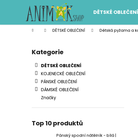
K
Přejít
na
o
DĚTSKÉ OBLEČEN
obsah
Zpět
Zpět
š
do
do
í
Domů
DĚTSKÉ OBLEČENÍ
Dětská pyžama a ko
k
obchodu
obchodu
P
o
Kategorie
Přeskočit
s
kategorie
t
DĚTSKÉ OBLEČENÍ
r
KOJENECKÉ OBLEČENÍ
a
PÁNSKÉ OBLEČENÍ
n
DÁMSKÉ OBLEČENÍ
n
Značky
í
p
a
Top 10 produktů
n
e
Pánský spodní nátělník - bílá |