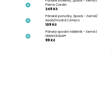
Pánské boxerky, 2pack - černá |
Pierre Cardin
249 Kč
Pánské ponožky, 3pack - černá/
šedá/modrá | Umbro
109 Kč
Pánský spodní nátělník - černá |
GIANVAGLIA®
99 Kč