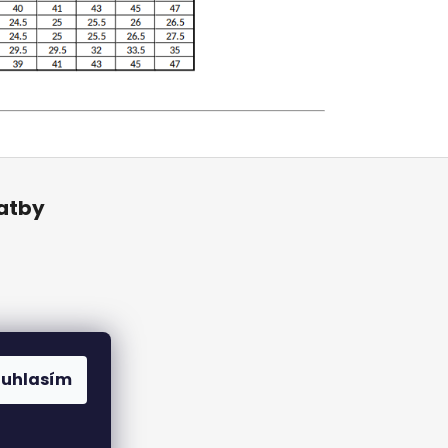
latby
ouhlasím