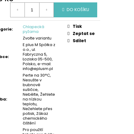
KA - MODRÁ | MIMONI
ná
DO KOŠÍKU
:
Tisk
Chlapecká
gorie
:
pyžama
Zeptat se
Zvolte variantu
Sdílet
E plus M Spółka z
o.o., ul.
Fabryczna 5,
obce
:
Łoziska 05-500,
Polsko, e-mail:
info@eplusm.pl
Perte na 30°C,
Nesušte v
bubnové
sušičce,
Nebělte, Žehlete
žba
:
na nízkou
teplotu,
Nežehlete přes
potisk, Zákaz
chemického
čištění
Pro použití