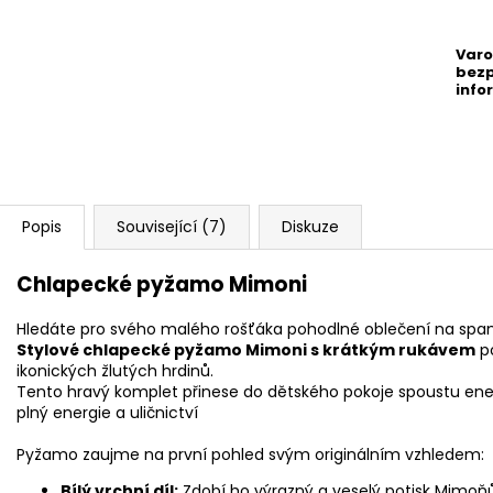
Varo
bezp
info
Popis
Související (7)
Diskuze
Chlapecké pyžamo Mimoni
Hledáte pro svého malého rošťáka pohodlné oblečení na spaní
Stylové chlapecké pyžamo Mimoni s krátkým rukávem
po
ikonických žlutých hrdinů.
Tento hravý komplet přinese do dětského pokoje spoustu ene
plný energie a uličnictví
Pyžamo zaujme na první pohled svým originálním vzhledem:
Bílý vrchní díl:
Zdobí ho výrazný a veselý potisk Mimo