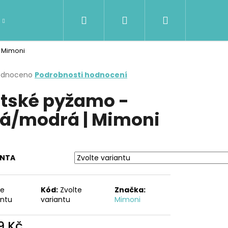
Hledat
Přihlášení
Nákupní
DÁMSKÉ OBLEČENÍ
Kontakty
Značky
 Mimoni
košík
rné
odnoceno
Podrobnosti hodnocení
cení
tské pyžamo -
ktu
lá/modrá | Mimoni
ček.
ANTA
te
Kód:
Zvolte
Značka:
Následující
antu
variantu
Mimoni
9 Kč