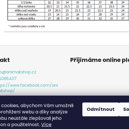
akt
Přijímáme online p
o
@
animakshop.cz
5085437
tps://www.facebook.com/ani
kshop/
imakshop
 cookies, abychom Vám umožnili
Odmítnout
S
rohlížení webu a díky analýze
bu neustále zlepšovali jeho
kon a použitelnost.
Více