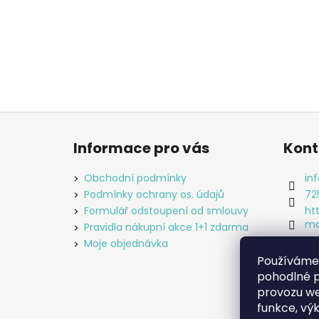
Z
á
Informace pro vás
Kont
p
a
Obchodní podmínky
inf
t
Podmínky ochrany os. údajů
72
í
Formulář odstoupení od smlouvy
ht
ma
Pravidla nákupní akce 1+1 zdarma
an
Moje objednávka
Používáme
pohodlné p
provozu we
funkce, vý