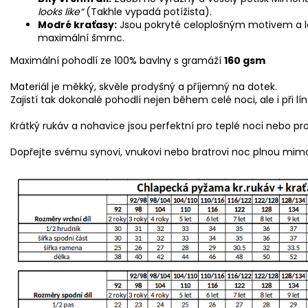
looks like“
(Takhle vypadá potížista).
Modré kraťasy:
Jsou pokryté celoplošným motivem a 
maximální šmrnc.
Maximální pohodlí ze 100% bavlny s gramáží
160 gsm
Materiál je měkký, skvěle prodyšný a příjemný na dotek.
Zajistí tak dokonalé pohodlí nejen během celé noci, ale i př
Krátký rukáv a nohavice jsou perfektní pro teplé noci nebo pro
Dopřejte svému synovi, vnukovi nebo bratrovi noc plnou mim