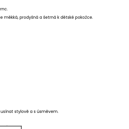
rnc.
je měkká, prodyšná a šetrná k dětské pokožce.
í usínat stylově a s úsměvem.