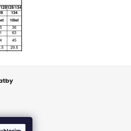
latby
ouhlasím