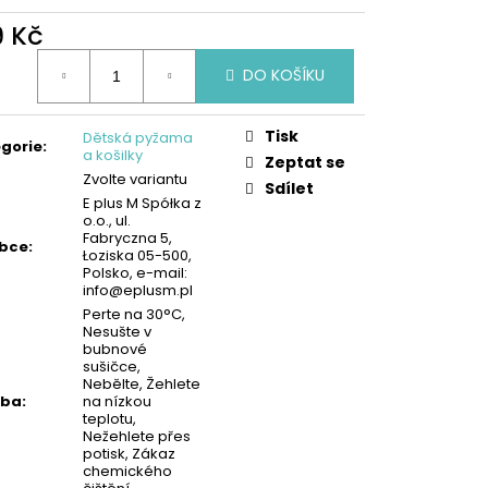
KA - MODRÁ | MIMONI
9 Kč
ná
DO KOŠÍKU
:
Tisk
Dětská pyžama
gorie
:
a košilky
Zeptat se
Zvolte variantu
Sdílet
E plus M Spółka z
o.o., ul.
Fabryczna 5,
obce
:
Łoziska 05-500,
Polsko, e-mail:
info@eplusm.pl
Perte na 30°C,
Nesušte v
bubnové
sušičce,
Nebělte, Žehlete
žba
:
na nízkou
teplotu,
Nežehlete přes
potisk, Zákaz
chemického