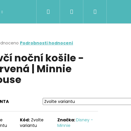
Hledat
Přihlášení
Nákupní
DÁMSKÉ OBLEČENÍ
Kontakty
Značky
košík
rné
odnoceno
Podrobnosti hodnocení
cení
včí noční košile -
ktu
rvená | Minnie
ouse
ček.
ANTA
Následující
te
Kód:
Zvolte
Značka:
Disney -
antu
variantu
Minnie