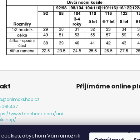
akt
Přijímáme online p
o
@
animakshop.cz
5085437
tps://www.facebook.com/ani
kshop/
imakshop
 cookies, abychom Vám umožnili
Odmítnout
S