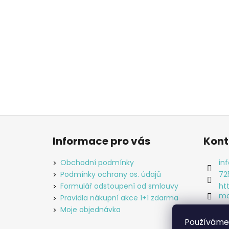
Z
á
Informace pro vás
Kont
p
a
Obchodní podmínky
inf
t
Podmínky ochrany os. údajů
72
í
Formulář odstoupení od smlouvy
ht
ma
Pravidla nákupní akce 1+1 zdarma
an
Moje objednávka
Používáme