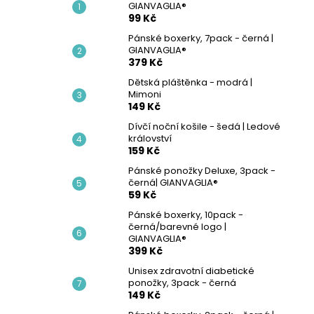
PÁNSKÝ SPODNÍ NÁTĚLNÍK - BÍLÁ |
GIANVAGLIA®
l
GIANVAGLIA®
99 Kč
99 Kč
Pánské boxerky, 7pack - černá |
GIANVAGLIA®
379 Kč
Dětská pláštěnka - modrá |
Mimoni
149 Kč
Dívčí noční košile - šedá | Ledové
království
159 Kč
Pánské ponožky Deluxe, 3pack -
černá| GIANVAGLIA®
59 Kč
Pánské boxerky, 10pack -
černá/barevné logo |
GIANVAGLIA®
399 Kč
Unisex zdravotní diabetické
ponožky, 3pack - černá
149 Kč