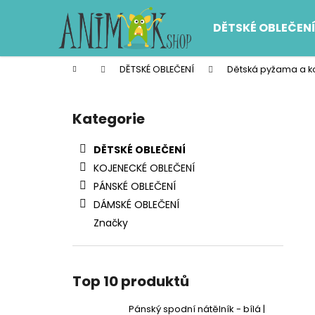
K
Přejít
na
o
DĚTSKÉ OBLEČEN
obsah
Zpět
Zpět
š
do
do
í
Domů
DĚTSKÉ OBLEČENÍ
Dětská pyžama a ko
k
obchodu
obchodu
P
o
Kategorie
Přeskočit
s
kategorie
t
DĚTSKÉ OBLEČENÍ
r
KOJENECKÉ OBLEČENÍ
a
PÁNSKÉ OBLEČENÍ
n
DÁMSKÉ OBLEČENÍ
n
Značky
í
p
a
Top 10 produktů
n
e
Pánský spodní nátělník - bílá |