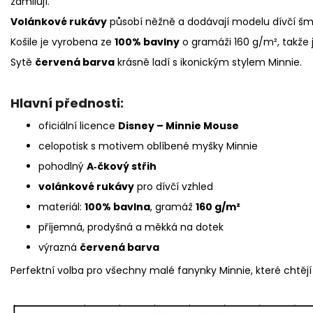
zamilují.
Volánkové rukávy
působí něžně a dodávají modelu dívčí šm
Košile je vyrobena ze
100% bavlny
o gramáži 160 g/m², takže 
Sytě
červená barva
krásně ladí s ikonickým stylem Minnie.
Hlavní přednosti:
oficiální licence
Disney – Minnie Mouse
celopotisk s motivem oblíbené myšky Minnie
pohodlný
A‑čkový střih
volánkové rukávy
pro dívčí vzhled
materiál:
100% bavlna
, gramáž
160 g/m²
příjemná, prodyšná a měkká na dotek
výrazná
červená barva
Perfektní volba pro všechny malé fanynky Minnie, které chtěj