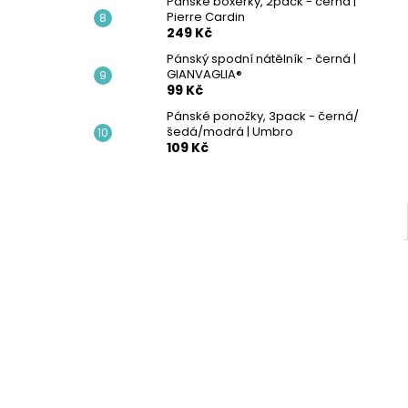
Pánské boxerky, 2pack - černá |
Pierre Cardin
249 Kč
Pánský spodní nátělník - černá |
GIANVAGLIA®
99 Kč
Pánské ponožky, 3pack - černá/
šedá/modrá | Umbro
109 Kč