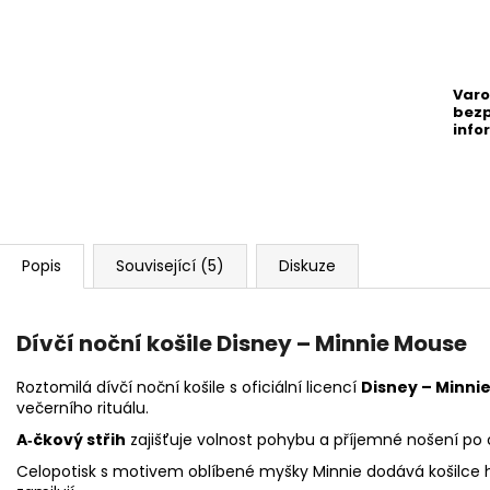
Varo
bezp
info
Popis
Související (5)
Diskuze
Dívčí noční košile
Disney – Minnie Mouse
Roztomilá dívčí noční košile s oficiální licencí
Disney – Minni
večerního rituálu.
A‑čkový střih
zajišťuje volnost pohybu a příjemné nošení po 
Celopotisk s motivem oblíbené myšky Minnie dodává košilce h