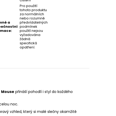
čištění
Pro použití
tohoto produktu
za normálních
nebo rozumně
vné a
předvídatelných
ečnostní
podmínek
rmace
:
použití nejsou
vyžadována
žádná
specifická
opatření.
e Mouse
přináší pohodlí i styl do každého
celou noc.
ravý vzhled, který si malé slečny okamžitě