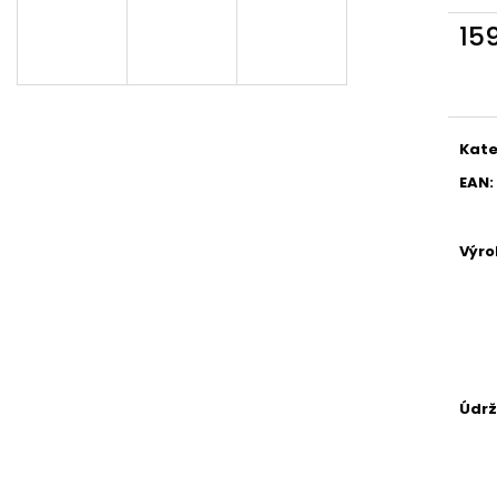
PÁNSKÉ BOXERKY, 7PACK - ČERNÁ |
DĚTSKÁ PLÁŠTĚN
GIANVAGLIA®
15
149 Kč
379 Kč
Měr
cena
Kate
EAN
:
Výr
Údr