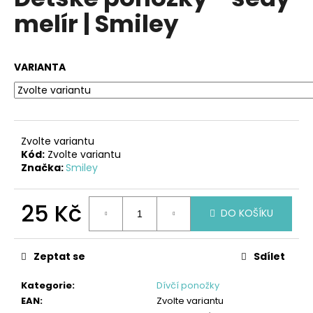
je
a
melír | Smiley
0,0
z
j
5
í
hvězdiček.
VARIANTA
t
?
Zvolte variantu
Kód:
Zvolte variantu
HLEDAT
Značka:
Smiley
25 Kč
DO KOŠÍKU
D
Měrná
o
cena:
p
Zeptat se
Sdílet
o
r
Kategorie
:
Dívčí ponožky
u
EAN
:
Zvolte variantu