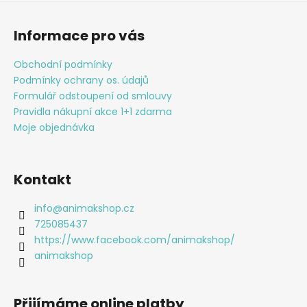
Z
á
Informace pro vás
p
a
Obchodní podmínky
t
Podmínky ochrany os. údajů
í
Formulář odstoupení od smlouvy
Pravidla nákupní akce 1+1 zdarma
Moje objednávka
Kontakt
info
@
animakshop.cz
725085437
https://www.facebook.com/animakshop/
animakshop
Přijímáme online platby