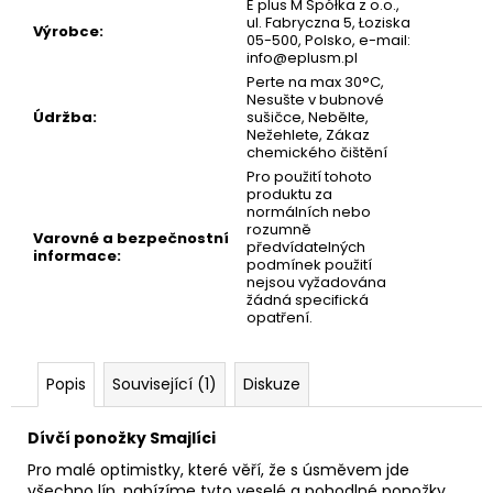
č
E plus M Spółka z o.o.,
ul. Fabryczna 5, Łoziska
u
Výrobce
:
05-500, Polsko, e-mail:
j
info@eplusm.pl
e
Perte na max 30°C,
m
Nesušte v bubnové
Údržba
:
sušičce, Nebělte,
e
Nežehlete, Zákaz
chemického čištění
Pro použití tohoto
PÁNSKÝ
produktu za
SPODNÍ
normálních nebo
NÁTĚLNÍK
rozumně
Varovné a bezpečnostní
-
předvídatelných
informace
:
BÍLÁ
podmínek použití
|
nejsou vyžadována
GIANVAGLIA®
žádná specifická
opatření.
99
Kč
Popis
Související (1)
Diskuze
Dívčí ponožky Smajlíci
Pro malé optimistky, které věří, že s úsměvem jde
všechno líp, nabízíme tyto veselé a pohodlné ponožky.