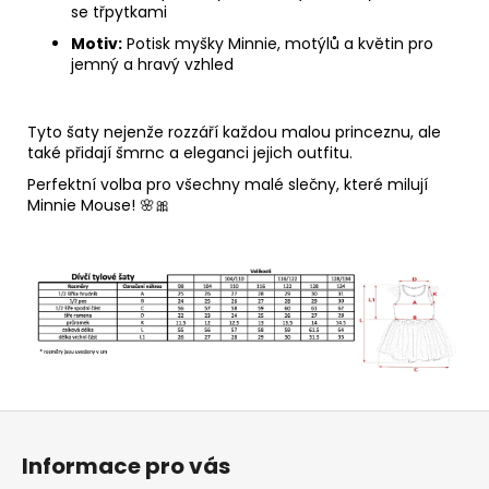
se třpytkami
Motiv:
Potisk myšky Minnie, motýlů a květin pro
jemný a hravý vzhled
Tyto šaty nejenže rozzáří každou malou princeznu, ale
také přidají šmrnc a eleganci jejich outfitu.
Perfektní volba pro všechny malé slečny, které milují
Minnie Mouse! 🌸🎀
Z
á
Informace pro vás
p