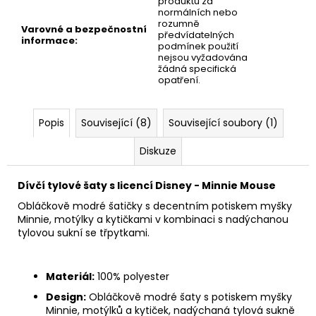
produktu za
normálních nebo
rozumně
Varovné a bezpečnostní
předvídatelných
informace
:
podmínek použití
nejsou vyžadována
žádná specifická
opatření.
Popis
Související (8)
Související soubory (1)
Diskuze
Dívčí tylové šaty s licencí Disney - Minnie Mouse
Obláčkově modré šatičky s decentním potiskem myšky
Minnie, motýlky a kytičkami v kombinaci s nadýchanou
tylovou sukní se třpytkami.
Materiál:
100% polyester
Design:
Obláčkově modré šaty s potiskem myšky
Minnie, motýlků a kytiček, nadýchaná tylová sukně