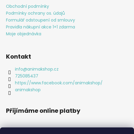
a
Obchodní podmínky
t
Podmínky ochrany os. údajů
í
Formulář odstoupení od smlouvy
Pravidla nákupní akce 1+1 zdarma
Moje objednávka
Kontakt
info
@
animakshop.cz
725085437
https://www.facebook.com/animakshop/
animakshop
Přijímáme online platby