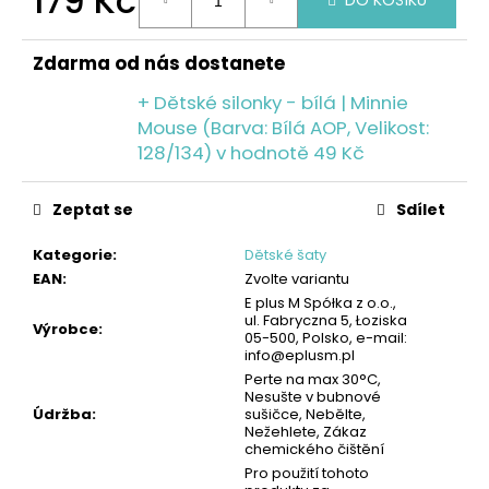
179 Kč
č
DO KOŠÍKU
u
Měrná
j
cena:
Zdarma od nás dostanete
e
m
+ Dětské silonky - bílá | Minnie
e
Mouse (Barva: Bílá AOP, Velikost:
128/134)
v hodnotě 49 Kč
PÁNSKÉ
PONOŽKY,
Zeptat se
Sdílet
3PACK
-
Kategorie
:
Dětské šaty
ČERNÁ/
ŠEDÁ/MODRÁ
EAN
:
Zvolte variantu
|
E plus M Spółka z o.o.,
UMBRO
ul. Fabryczna 5, Łoziska
Výrobce
:
05-500, Polsko, e-mail:
109
info@eplusm.pl
Kč
Perte na max 30°C,
Nesušte v bubnové
Údržba
:
sušičce, Nebělte,
Nežehlete, Zákaz
chemického čištění
Pro použití tohoto