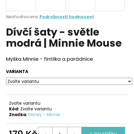
a
j
Průměrné
Neohodnoceno
Podrobnosti hodnocení
í
hodnocení
Dívčí šaty - světle
produktu
t
je
?
modrá | Minnie Mouse
0,0
z
5
hvězdiček.
Myška Minnie - fintilka a parádnice
HLEDAT
VARIANTA
D
o
Zvolte variantu
p
Kód:
Zvolte variantu
o
Značka:
Disney - Minnie
r
u