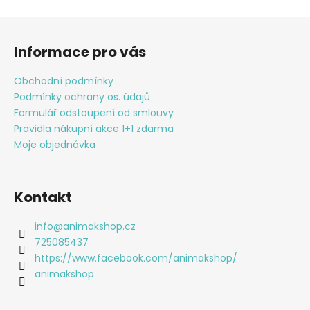
Z
á
Informace pro vás
p
a
Obchodní podmínky
t
Podmínky ochrany os. údajů
í
Formulář odstoupení od smlouvy
Pravidla nákupní akce 1+1 zdarma
Moje objednávka
Kontakt
info
@
animakshop.cz
725085437
https://www.facebook.com/animakshop/
animakshop