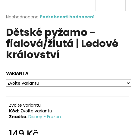
a
j
Průměrné
Neohodnoceno
Podrobnosti hodnocení
í
hodnocení
Dětské pyžamo -
produktu
t
je
?
fialová/žlutá | Ledové
0,0
z
království
5
hvězdiček.
HLEDAT
VARIANTA
D
o
Zvolte variantu
p
Kód:
Zvolte variantu
o
Značka:
Disney - Frozen
r
u
149 Kč