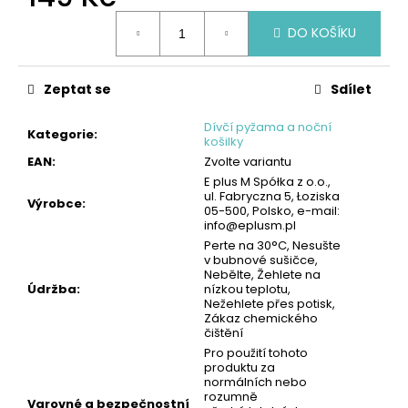
č
Měrná
u
DO KOŠÍKU
cena:
j
e
m
Zeptat se
Sdílet
e
Dívčí pyžama a noční
Kategorie
:
košilky
DĚTSKÁ
EAN
:
Zvolte variantu
PLÁŠTĚNKA
E plus M Spółka z o.o.,
-
ul. Fabryczna 5, Łoziska
MODRÁ
Výrobce
:
05-500, Polsko, e-mail:
|
info@eplusm.pl
MIMONI
Perte na 30°C, Nesušte
149
v bubnové sušičce,
Kč
Nebělte, Žehlete na
Údržba
:
nízkou teplotu,
Nežehlete přes potisk,
Zákaz chemického
čištění
Pro použití tohoto
produktu za
normálních nebo
rozumně
Varovné a bezpečnostní