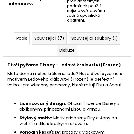
předvídatelných
informace
:
podmínek použití
nejsou vyžadována
žádná specifická
opatření.
Popis
Související (7)
Související soubory (1)
Diskuze
Dívčí pyžamo Disney - Ledové království (Frozen)
Máte doma malou královnu ledu? Naše dívčí pyžamo s
motivem Ledového království (Frozen) je perfektní
volbou pro všechny princezny, které milují Elsu a Annu!
Licencovaný design:
Oficiální licence Disney s
oblíbenými princeznami Elsou a Annou.
Stylový motiv:
Motiv princezny Elsy a Anny na
vrchním dílu s krátkým rukávem.
Pohodlné kraťasy:
Kraťasy s vločkovým