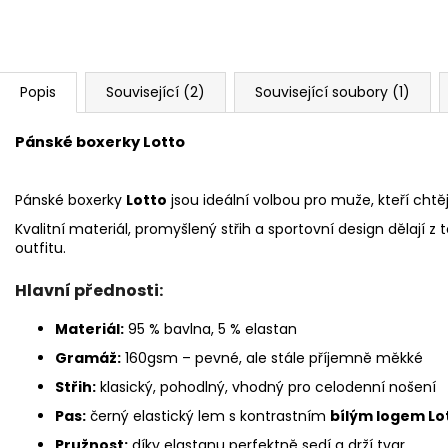
Popis
Související (2)
Související soubory (1)
Pánské boxerky Lotto
Pánské boxerky
Lotto
jsou ideální volbou pro muže, kteří cht
Kvalitní materiál, promyšlený střih a sportovní design dělají 
outfitu.
Hlavní přednosti:
Materiál:
95 % bavlna, 5 % elastan
Gramáž:
160gsm – pevné, ale stále příjemně měkké
Střih:
klasický, pohodlný, vhodný pro celodenní nošení
Pas:
černý elastický lem s kontrastním
bílým logem Lo
Pružnost:
díky elastanu perfektně sedí a drží tvar