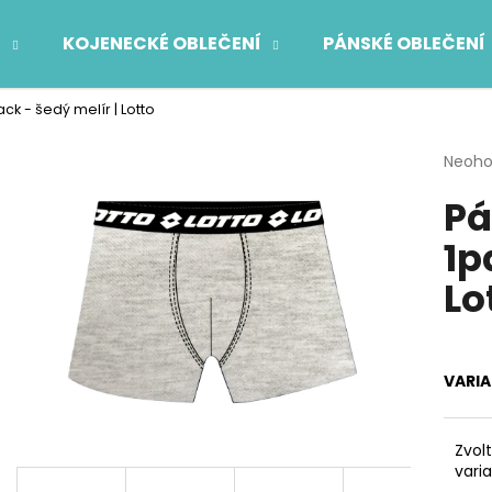
Í
KOJENECKÉ OBLEČENÍ
PÁNSKÉ OBLEČENÍ
ck - šedý melír | Lotto
Co potřebujete najít?
Průmě
Neoh
hodno
Pá
produ
HLEDAT
je
1p
0,0
z
Lo
5
Doporučujeme
hvězdi
VARI
Zvol
vari