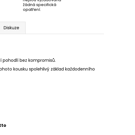
žádná specifická
opatření.
Diskuze
ějí pohodlí bez kompromisů.
z tohoto kousku spolehlivý základ každodenního
tto