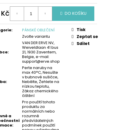
KA - MODRÁ | MIMONI
 Kč
DO KOŠÍKU
ná
:
Tisk
gorie
:
PÁNSKÉ OBLEČENÍ
Zvolte variantu
Zeptat se
VAN DER ERVE NV,
Sdílet
Weiveldlaan 41 bus
obce
:
21, 1930 Zaventem,
Belgie, e-mail:
support@erve.shop
Perte naruby na
max 40°C, Nesušte
v bubnové sušičce,
žba
:
Nebělte, Žehlete na
nízkou teplotu,
Zákaz chemického
čištění
Pro použití tohoto
produktu za
normálních nebo
vné a
rozumně
ečnostní
předvídatelných
rmace
:
podmínek použití
nejsou vyžadována