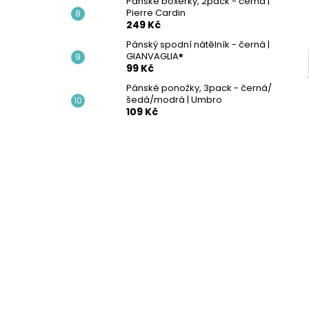
Pánské boxerky, 2pack - černá |
Pierre Cardin
249 Kč
Pánský spodní nátělník - černá |
GIANVAGLIA®
99 Kč
Pánské ponožky, 3pack - černá/
šedá/modrá | Umbro
109 Kč