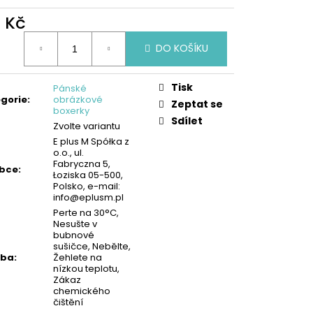
KA - MODRÁ | MIMONI
2 Kč
ná
DO KOŠÍKU
:
Tisk
Pánské
gorie
:
obrázkové
Zeptat se
boxerky
Sdílet
Zvolte variantu
E plus M Spółka z
o.o., ul.
Fabryczna 5,
obce
:
Łoziska 05-500,
Polsko, e-mail:
info@eplusm.pl
Perte na 30°C,
Nesušte v
bubnové
sušičce, Nebělte,
žba
:
Žehlete na
nízkou teplotu,
Zákaz
chemického
čištění