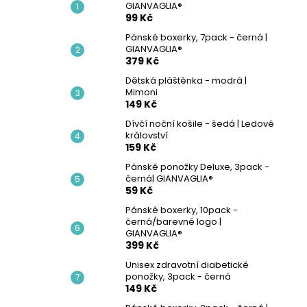
PÁNSKÝ SPODNÍ NÁTĚLNÍK - BÍLÁ |
GIANVAGLIA®
l
GIANVAGLIA®
99 Kč
99 Kč
Pánské boxerky, 7pack - černá |
GIANVAGLIA®
379 Kč
Dětská pláštěnka - modrá |
Mimoni
149 Kč
Dívčí noční košile - šedá | Ledové
království
159 Kč
Pánské ponožky Deluxe, 3pack -
černá| GIANVAGLIA®
59 Kč
Pánské boxerky, 10pack -
černá/barevné logo |
GIANVAGLIA®
399 Kč
Unisex zdravotní diabetické
ponožky, 3pack - černá
149 Kč