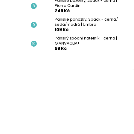
Pánské boxerky, 2pack - černá |
Pierre Cardin
249 Kč
Pánské ponožky, 3pack - černá/
šedá/modrá | Umbro
109 Kč
Pánský spodní nátělník - černá |
GIANVAGLIA®
99 Kč