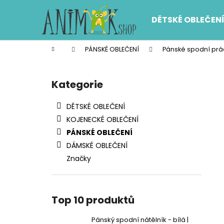
K
Přejít
na
o
DĚTSKÉ OBLEČEN
obsah
Zpět
Zpět
š
do
do
í
Domů
PÁNSKÉ OBLEČENÍ
Pánské spodní prá
k
obchodu
obchodu
P
o
Kategorie
Přeskočit
s
kategorie
t
DĚTSKÉ OBLEČENÍ
r
KOJENECKÉ OBLEČENÍ
a
PÁNSKÉ OBLEČENÍ
n
DÁMSKÉ OBLEČENÍ
n
Značky
í
p
a
Top 10 produktů
n
e
Pánský spodní nátělník - bílá |