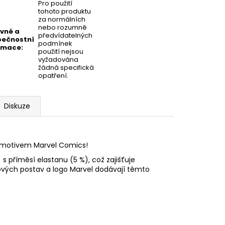
Pro použití
tohoto produktu
za normálních
nebo rozumně
vné a
předvídatelných
ečnostní
podmínek
rmace
:
použití nejsou
vyžadována
žádná specifická
opatření.
Diskuze
s motivem Marvel Comics!
 příměsí elastanu (5 %), což zajišťuje
sových postav a logo Marvel dodávají těmto