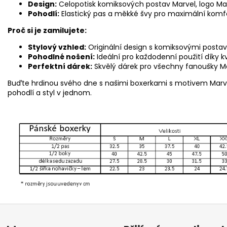
Design:
Celopotisk komiksových postav Marvel, logo Ma
Pohodlí:
Elastický pas a měkké švy pro maximální komf
Proč si je zamilujete:
Stylový vzhled:
Originální design s komiksovými post
Pohodlné nošení:
Ideální pro každodenní použití díky 
Perfektní dárek:
Skvělý dárek pro všechny fanoušky 
Buďte hrdinou svého dne s našimi boxerkami s motivem Marvel 
pohodlí a styl v jednom.