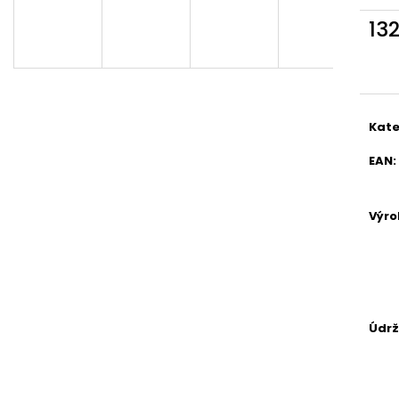
PÁNSKÉ BOXERKY, 7PACK - ČERNÁ |
DĚTSKÁ PLÁŠTĚN
GIANVAGLIA®
13
149 Kč
379 Kč
Měr
cena
Kate
EAN
:
Výr
Údr