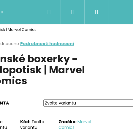
Hledat
Přihlášení
Nákupní
DÁMSKÉ OBLEČENÍ
Kontakty
Značky
isk | Marvel Comics
košík
rné
odnoceno
Podrobnosti hodnocení
cení
nské boxerky -
ktu
lopotisk | Marvel
omics
ček.
ANTA
Následující
te
Kód:
Zvolte
Značka:
Marvel
antu
variantu
Comics