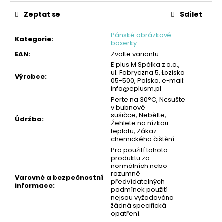
č
cena:
u
Zeptat se
Sdílet
j
e
Pánské obrázkové
Kategorie
:
boxerky
m
EAN
:
Zvolte variantu
e
E plus M Spółka z o.o.,
ul. Fabryczna 5, Łoziska
Výrobce
:
05-500, Polsko, e-mail:
PÁNSKÝ
info@eplusm.pl
SPODNÍ
Perte na 30°C, Nesušte
NÁTĚLNÍK
v bubnové
-
sušičce, Nebělte,
ČERNÁ
Údržba
:
Žehlete na nízkou
|
teplotu, Zákaz
GIANVAGLIA®
chemického čištění
99
Pro použití tohoto
Kč
produktu za
normálních nebo
rozumně
Varovné a bezpečnostní
předvídatelných
informace
:
podmínek použití
nejsou vyžadována
žádná specifická
opatření.