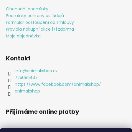
p
a
Obchodní podmínky
t
Podmínky ochrany os. údajů
í
Formulář odstoupení od smlouvy
Pravidla nákupní akce 1+1 zdarma
Moje objednávka
Kontakt
info
@
animakshop.cz
725085437
https://www.facebook.com/animakshop/
animakshop
Přijímáme online platby