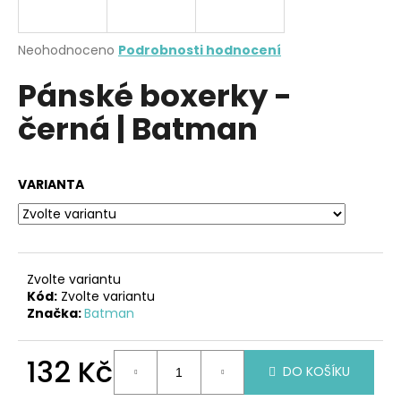
a
j
Průměrné
Neohodnoceno
Podrobnosti hodnocení
í
hodnocení
Pánské boxerky -
produktu
t
je
?
černá | Batman
0,0
z
5
hvězdiček.
VARIANTA
HLEDAT
Zvolte variantu
D
Kód:
Zvolte variantu
o
Značka:
Batman
p
o
132 Kč
r
DO KOŠÍKU
u
Měrná