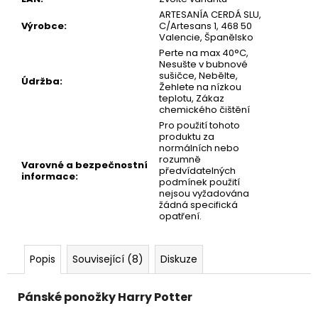
č
ARTESANÍA CERDÁ SLU,
u
Výrobce
:
C/Artesans 1, 468 50
j
Valencie, Španělsko
e
Perte na max 40°C,
m
Nesušte v bubnové
sušičce, Nebělte,
e
Údržba
:
Žehlete na nízkou
teplotu, Zákaz
chemického čištění
PÁNSKÉ
Pro použití tohoto
BOXERKY,
produktu za
7PACK
normálních nebo
-
rozumně
Varovné a bezpečnostní
ČERNÁ
předvídatelných
informace
:
|
podmínek použití
GIANVAGLIA®
nejsou vyžadována
žádná specifická
379
opatření.
Kč
Popis
Související (8)
Diskuze
Pánské ponožky Harry Potter