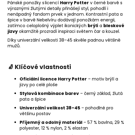
Pánské ponožky s licencí
Harry Potter
v černé barvě s
výraznými žlutými detaily přinášejí styl, pohodlí i
nenápadný fandom prvek v jednom. Kontrastní pata a
špice v barvě Nebelvíru dodávají ponožkám energii,
zatímco celoplošný výplet ikonických
brýlí
a
bleskové
jizvy
okamžitě prozradí inspiraci světem čar a kouzel.
Díky univerzální velikosti 38–45 skvěle padnou většině
mužů.
🧦
Klíčové
vlastnosti
Oficiální licence Harry Potter
– motiv brýlí a
jizvy po celé ploše
Stylová kombinace barev
– černý základ, žlutá
pata a špice
Univerzální velikost 38–45
– pohodlné pro
většinu postav
Příjemný a odolný materiál
– 57 % bavlna, 29 %
polyester, 12 % nylon, 2 % elastan