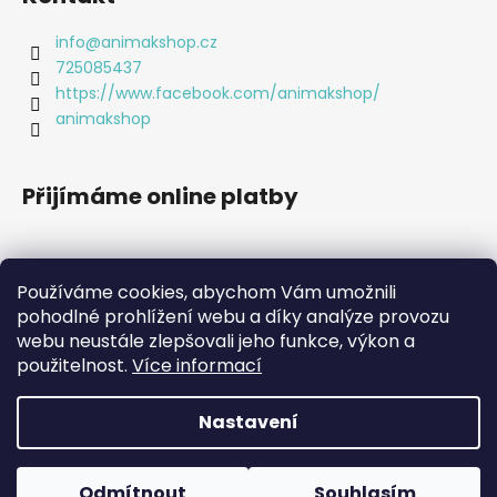
info
@
animakshop.cz
725085437
https://www.facebook.com/animakshop/
animakshop
Přijímáme online platby
Používáme cookies, abychom Vám umožnili
pohodlné prohlížení webu a díky analýze provozu
webu neustále zlepšovali jeho funkce, výkon a
použitelnost.
Více informací
Nastavení
Vytvořil Shoptet
Copyright 2026
Animákshop
. Všechna práva vyhrazena.
Odmítnout
Souhlasím
Upravit nastavení cookies