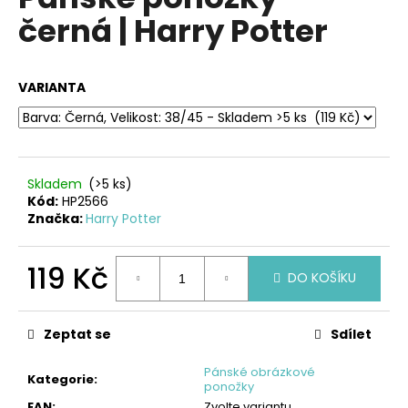
je
a
černá | Harry Potter
0,0
z
j
5
í
hvězdiček.
VARIANTA
t
?
Skladem
(>5 ks)
Kód:
HP2566
HLEDAT
Značka:
Harry Potter
119 Kč
DO KOŠÍKU
D
Měrná
o
cena:
p
Zeptat se
Sdílet
o
r
Pánské obrázkové
Kategorie
:
ponožky
u
EAN
:
Zvolte variantu