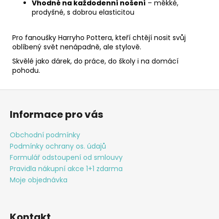
Vhodné na každodenní nošení
– měkké,
prodyšné, s dobrou elasticitou
Pro fanoušky Harryho Pottera, kteří chtějí nosit svůj
oblíbený svět nenápadně, ale stylově.
Skvělé jako dárek, do práce, do školy i na domácí
pohodu.
Z
á
Informace pro vás
p
a
Obchodní podmínky
t
Podmínky ochrany os. údajů
í
Formulář odstoupení od smlouvy
Pravidla nákupní akce 1+1 zdarma
Moje objednávka
Kontakt