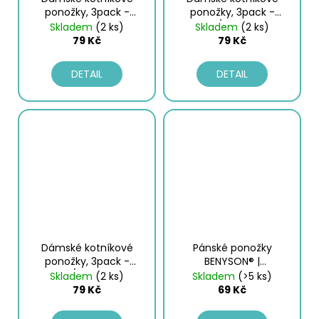
č
ponožky, 3pack -
ponožky, 3pack -
u
puntík | BENYSON®
puntík/proužek III. |
Skladem
(2 ks)
Skladem
(2 ks)
j
BENYSON®
79 Kč
79 Kč
e
m
DETAIL
DETAIL
e
PÁNSKÉ
BOXERKY,
2PACK
-
ČERNÁ
|
PIERRE
CARDIN
249
Kč
Dámské kotníkové
Pánské ponožky
ponožky, 3pack -
BENYSON® |
puntík/proužek IV. |
hamburger
Skladem
(2 ks)
Skladem
(>5 ks)
BENYSON®
79 Kč
69 Kč