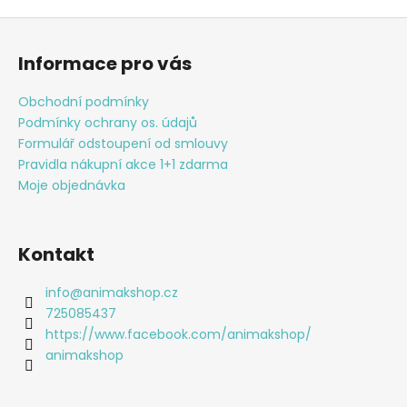
v
Z
l
á
á
Informace pro vás
d
p
a
a
Obchodní podmínky
c
t
Podmínky ochrany os. údajů
í
í
Formulář odstoupení od smlouvy
p
Pravidla nákupní akce 1+1 zdarma
r
Moje objednávka
v
k
y
v
Kontakt
ý
p
info
@
animakshop.cz
i
725085437
s
https://www.facebook.com/animakshop/
u
animakshop