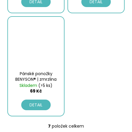
DETAIL
DETAIL
Pánské ponožky
BENYSON® | zmrzlina
Skladem
(>5 ks)
69 Kč
DETAIL
7
položek celkem
O