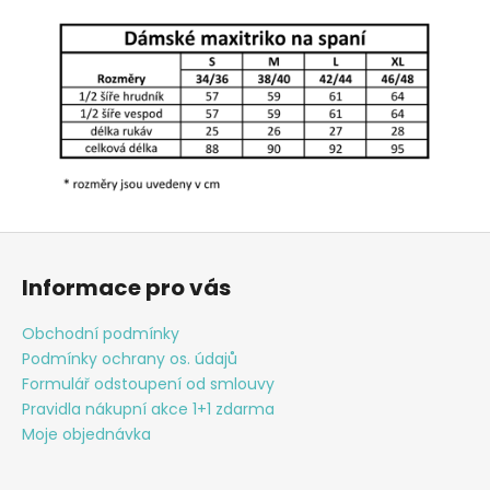
Z
á
Informace pro vás
p
a
Obchodní podmínky
t
Podmínky ochrany os. údajů
í
Formulář odstoupení od smlouvy
Pravidla nákupní akce 1+1 zdarma
Moje objednávka