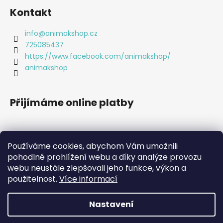
Kontakt
info
@
animakshop.cz
725085437
https://www.facebook.com/animakshop/
animakshop
Přijímáme online platby
Používáme cookies, abychom Vám umožnili
pohodlné prohlížení webu a díky analýze provozu
webu neustále zlepšovali jeho funkce, výkon a
použitelnost.
Více informací
Nastavení
Vytvořil Shoptet