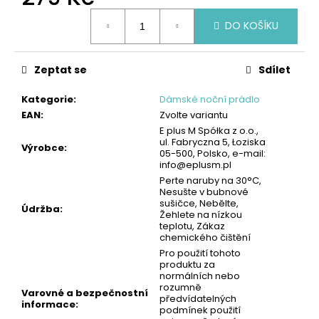
č
Měrná
u
DO KOŠÍKU
cena:
j
e
m
Zeptat se
Sdílet
e
Kategorie
:
Dámské noční prádlo
EAN
:
Zvolte variantu
PÁNSKÉ
E plus M Spółka z o.o.,
BOXERKY,
ul. Fabryczna 5, Łoziska
10PACK
Výrobce
:
05-500, Polsko, e-mail:
-
info@eplusm.pl
ČERNÁ/BAREVNÉ
Perte naruby na 30°C,
LOGO
Nesušte v bubnové
|
sušičce, Nebělte,
GIANVAGLIA®
Údržba
:
Žehlete na nízkou
399
teplotu, Zákaz
Kč
chemického čištění
Pro použití tohoto
produktu za
normálních nebo
rozumně
Varovné a bezpečnostní
předvídatelných
informace
:
podmínek použití