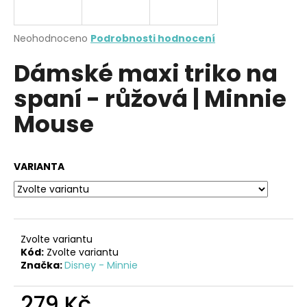
a
j
Průměrné
Neohodnoceno
Podrobnosti hodnocení
í
hodnocení
Dámské maxi triko na
produktu
t
je
?
spaní - růžová | Minnie
0,0
z
Mouse
5
hvězdiček.
HLEDAT
VARIANTA
D
o
Zvolte variantu
p
Kód:
Zvolte variantu
o
Značka:
Disney - Minnie
r
u
279 Kč