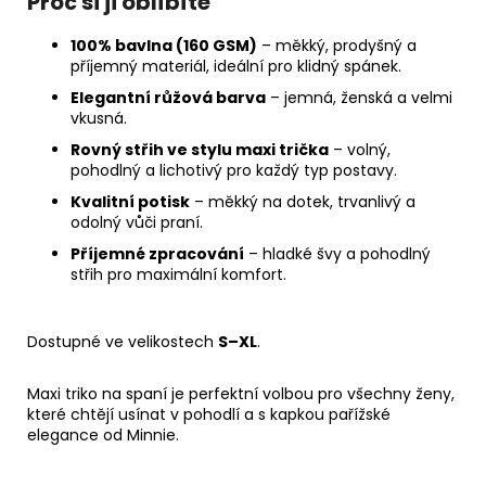
Proč si ji oblíbíte
100% bavlna (160 GSM)
– měkký, prodyšný a
příjemný materiál, ideální pro klidný spánek.
Elegantní růžová barva
– jemná, ženská a velmi
vkusná.
Rovný střih ve stylu maxi trička
– volný,
pohodlný a lichotivý pro každý typ postavy.
Kvalitní potisk
– měkký na dotek, trvanlivý a
odolný vůči praní.
Příjemné zpracování
– hladké švy a pohodlný
střih pro maximální komfort.
Dostupné ve velikostech
S–XL
.
Maxi triko na spaní je perfektní volbou pro všechny ženy,
které chtějí usínat v pohodlí a s kapkou pařížské
elegance od Minnie.