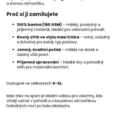
a snovou atmosféru.
Proč si ji zamilujete
100% bavlna (160 GSM)
– měkký, prodyšný a
příjemný materiál, ideální pro celonoční pohodlí.
Rovný střih ve stylu maxi trička
– volný, vzdušný
a lichotivý pro každý typ postavy.
Jemný, kvalitní potisk
– měkký na dotek a
odolný vůči praní.
Příjemné zpracování
– hladké švy a pohodlný
střih pro maximální komfort.
Dostupné ve velikostech
S–XL
.
Maxi triko na spaní je ideální volbou pro všechny, kdo
chtějí usínat v pohodlí a s kouzelnou atmosférou
hvězdných nocí po boku Mickeyho.