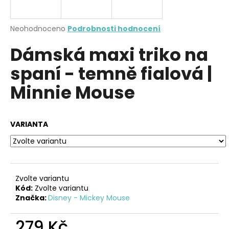
a
j
Průměrné
Neohodnoceno
Podrobnosti hodnocení
í
hodnocení
Dámská maxi triko na
produktu
t
je
?
spaní - temně fialová |
0,0
z
Minnie Mouse
5
hvězdiček.
HLEDAT
VARIANTA
D
o
Zvolte variantu
p
Kód:
Zvolte variantu
o
Značka:
Disney - Mickey Mouse
r
u
279 Kč