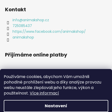
Kontakt
info
@
animakshop.cz
725085437
https://www.facebook.com/animakshop/
animakshop
Přijímáme online platby
Používáme cookies, abychom Vám umožnili
pohodlné prohlížení webu a díky analýze provozu
webu neustále zlepšovali jeho funkce, výkon a
použitelnost.
Více informací
Nastavení
Vytvořil Shoptet