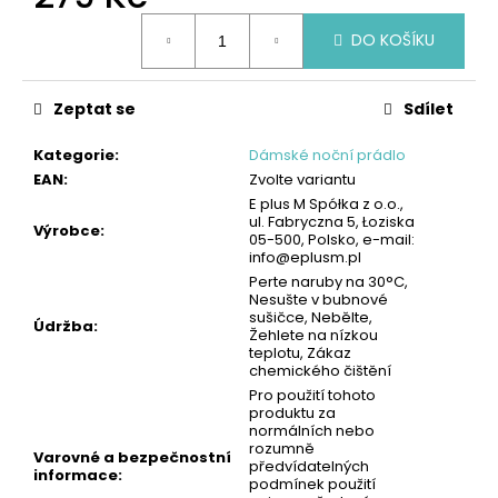
č
Měrná
u
DO KOŠÍKU
cena:
j
e
m
Zeptat se
Sdílet
e
Kategorie
:
Dámské noční prádlo
EAN
:
Zvolte variantu
PÁNSKÉ
E plus M Spółka z o.o.,
BOXERKY,
ul. Fabryczna 5, Łoziska
10PACK
Výrobce
:
05-500, Polsko, e-mail:
-
info@eplusm.pl
ČERNÁ/BAREVNÉ
Perte naruby na 30°C,
LOGO
Nesušte v bubnové
|
sušičce, Nebělte,
GIANVAGLIA®
Údržba
:
Žehlete na nízkou
399
teplotu, Zákaz
Kč
chemického čištění
Pro použití tohoto
produktu za
normálních nebo
rozumně
Varovné a bezpečnostní
předvídatelných
informace
:
podmínek použití