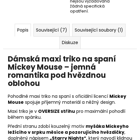
nejsou vyžadována
žádná specifická
opatření.
Popis
Související (7)
Související soubory (1)
Diskuze
Dámská maxi triko na spaní
Mickey Mouse – jemná
romantika pod hvězdnou
oblohou
Pohodlné maxi triko na spaní s oficiální licencí
Mickey
Mouse
spojuje příjemný materiál a něžný design.
Maxi triko je v
OVERSIZE střihu
pro maximální pohodlí
během spánku.
Přední stranu zdobí kouzelný motiv
myšáka Mickeyho
ležícího v srpku měsíce a pozorujícího hvězdičky
,
doplněný nápisem
„Starry Nights“
, který navodí klidnou