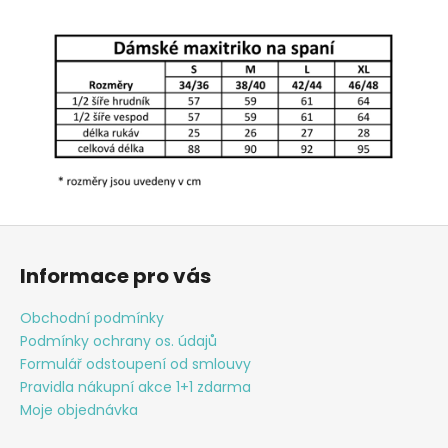
Z
á
Informace pro vás
p
a
Obchodní podmínky
t
Podmínky ochrany os. údajů
í
Formulář odstoupení od smlouvy
Pravidla nákupní akce 1+1 zdarma
Moje objednávka